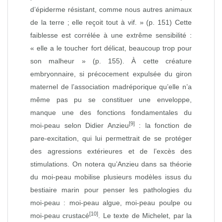
d’épiderme résistant, comme nous autres animaux
de la terre ; elle reçoit tout à vif. » (p. 151) Cette
faiblesse est corrélée à une extrême sensibilité :
« elle a le toucher fort délicat, beaucoup trop pour
son malheur » (p. 155). À cette créature
embryonnaire, si précocement expulsée du giron
maternel de l’association madréporique qu’elle n’a
même pas pu se constituer une enveloppe,
manque une des fonctions fondamentales du
[9]
moi‑peau selon Didier Anzieu
: la fonction de
pare‑excitation, qui lui permettrait de se protéger
des agressions extérieures et de l’excès des
stimulations. On notera qu’Anzieu dans sa théorie
du moi‑peau mobilise plusieurs modèles issus du
bestiaire marin pour penser les pathologies du
moi‑peau : moi‑peau algue, moi‑peau poulpe ou
[10]
moi‑peau crustacé
. Le texte de Michelet, par la