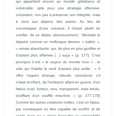
qui appartient encore au monde gélatineux et
vulnérable, opte pour une stratégie offensive,
consistant, non pas à préserver son intégrité, mais
à vivre aux dépens des autres. Au lieu de
s’envelopper d’une cuirasse, il choisit plutôt de
s’enfler, de se dilater démesurément : Michelet le
dépeint comme un mollusque devenu « ballon »,
« vessie absorbante, qui, de plus en plus gonflée et
d’autant plus affamée […] suça » (p. 177). C’est
pourquoi il est « le suçeur du monde mou » ; le
vide qui l’habite le rend d’autant plus avide : « Il
offre l’aspect étrange, ridicule, caricatural, s’il
n’était terrifiant, de l’embryon allant en guerre, d’un
fœtus cruel, furieux, mou, transparent, mais tendu,
soufflant d’un souffle meurtrier. » (p. 177‑178)
Comme les autres créatures molles, c’est un fœtus,
par conséquent un être capable de souffrir et de
sentir, mais qui a choisi d’occulter sa vulnérabilité