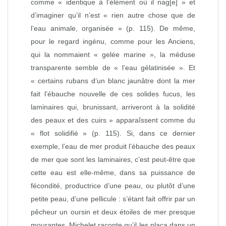
comme « identique à l’élément où il nag[e] » et
d’imaginer qu’il n’est « rien autre chose que de
l’eau animale, organisée » (p. 115). De même,
pour le regard ingénu, comme pour les Anciens,
qui la nommaient « gelée marine », la méduse
transparente semble de « l’eau gélatinisée ». Et
« certains rubans d’un blanc jaunâtre dont la mer
fait l’ébauche nouvelle de ces solides fucus, les
laminaires qui, brunissant, arriveront à la solidité
des peaux et des cuirs » apparaîssent comme du
« flot solidifié » (p. 115). Si, dans ce dernier
exemple, l’eau de mer produit l’ébauche des peaux
de mer que sont les laminaires, c’est peut‑être que
cette eau est elle‑même, dans sa puissance de
fécondité, productrice d’une peau, ou plutôt d’une
petite peau, d’une pellicule : s’étant fait offrir par un
pêcheur un oursin et deux étoiles de mer presque
mourantes, Michelet raconte qu’il les plaça dans un