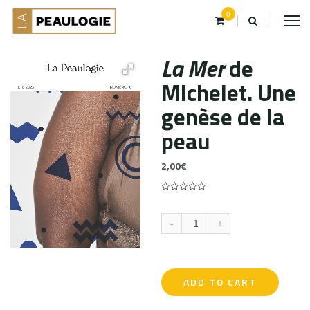
0
La Mer
de
Michelet. Une
genèse de la
peau
2,00
€
0
5
0
out
of
-
+
based
on
customer
ratings
ADD TO CART