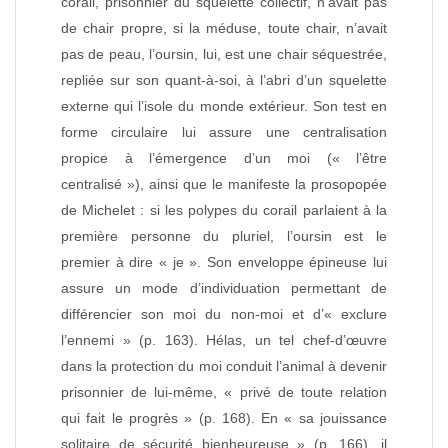
corail, prisonnier du squelette collectif, n’avait pas
de chair propre, si la méduse, toute chair, n’avait
pas de peau, l’oursin, lui, est une chair séquestrée,
repliée sur son quant‑à‑soi, à l’abri d’un squelette
externe qui l’isole du monde extérieur. Son test en
forme circulaire lui assure une centralisation
propice à l’émergence d’un moi (« l’être
centralisé »), ainsi que le manifeste la prosopopée
de Michelet : si les polypes du corail parlaient à la
première personne du pluriel, l’oursin est le
premier à dire « je ». Son enveloppe épineuse lui
assure un mode d’individuation permettant de
différencier son moi du non‑moi et d’« exclure
l’ennemi » (p. 163). Hélas, un tel chef‑d’œuvre
dans la protection du moi conduit l’animal à devenir
prisonnier de lui‑même, « privé de toute relation
qui fait le progrès » (p. 168). En « sa jouissance
solitaire de sécurité bienheureuse » (p. 166), il