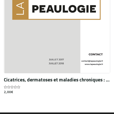
Cicatrices, dermatoses et maladies chroniques : les tatouages comme une stratégie d’adaptation
2,00
€
0
out
of
5