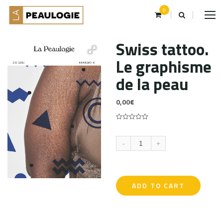
0
Swiss tattoo.
Le graphisme
de la peau
0,00
€
0
5
0
out
of
-
+
based
on
customer
ratings
ADD TO CART