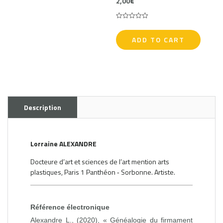
2,00
€
0
5
0
out
of
ADD TO CART
based
on
customer
ratings
Description
Lorraine ALEXANDRE
Docteure d’art et sciences de l’art mention arts
plastiques, Paris 1 Panthéon ‑ Sorbonne. Artiste.
Référence électronique
Alexandre L., (2020), « Généalogie du firmament