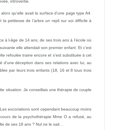
vée, introvertie.
alors qu’elle avait la surface d’une page type A4.
 petitesse de l’arbre un repli sur soi difficile à
e à l›âge de 14 ans, de ses trois ans à l’école où
vante elle attendait son premier enfant. Et c’est
te refoulée traine encore et s’est substituée à cet
 d’une déception dans ses relations avec lui, au
ée par leurs trois enfants (18, 16 et 8 tous trois
tte situation. Je conseillais une thérapie de couple
. Les excoriations sont cependant beaucoup moins
arcours de la psychothérapie Mme O a refusé, au
olte de ses 18 ans ? Nul ne le sait…