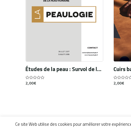
Études de la peau : Survol de la recherche anglo-américaine contemporaine
2,00
€
2,00
€
0
0
out
out
of
of
5
5
Acheter le PDF
[brick_social_site]
Ce site Web utilise des cookies pour améliorer votre expérien