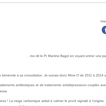
Share
…me dit le Pr Martine Bagot en voyant entrer une pat
ion bénévole à sa consultation. Je suivais donc Mme O de 2011 à 2014 u
traitements antibiotiques et de traitements antidépresseurs couplés av
esse.
ires ! La neige carbonique aidait à calmer le prurit signalé à l’origin