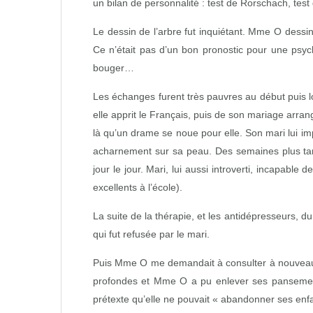
un bilan de personnalité : test de Rorschach, test 
Le dessin de l’arbre fut inquiétant. Mme O dessin
Ce n’était pas d’un bon pronostic pour une psycho
bouger…
Les échanges furent très pauvres au début puis lo
elle apprit le Français, puis de son mariage arr
là qu’un drame se noue pour elle. Son mari lui imp
acharnement sur sa peau. Des semaines plus tard
jour le jour. Mari, lui aussi introverti, incapab
excellents à l’école).
La suite de la thérapie, et les antidépresseurs, du
qui fut refusée par le mari.
Puis Mme O me demandait à consulter à nouveau l
profondes et Mme O a pu enlever ses pansements
prétexte qu’elle ne pouvait « abandonner ses enfant