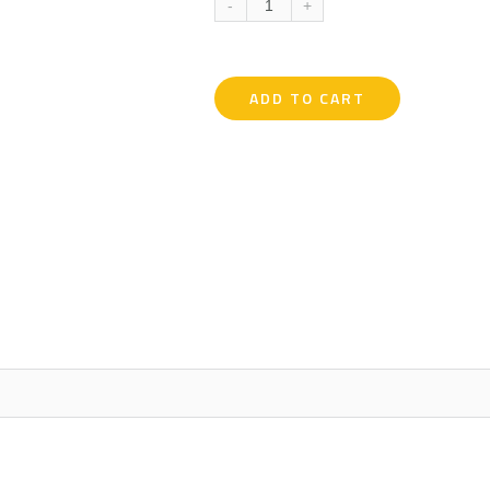
-
+
based
on
customer
ratings
ADD TO CART