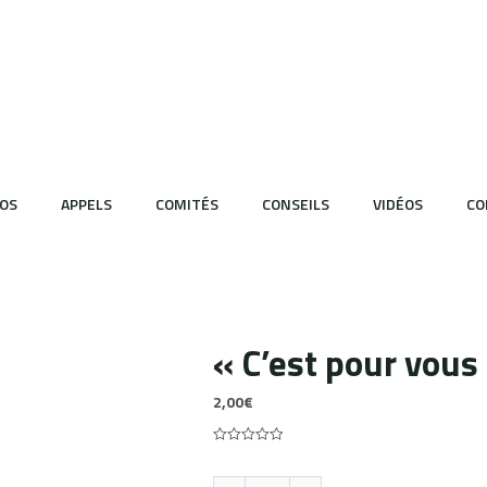
OS
APPELS
COMITÉS
CONSEILS
VIDÉOS
CO
« C’est pour vous 
2,00
€
0
5
0
out
of