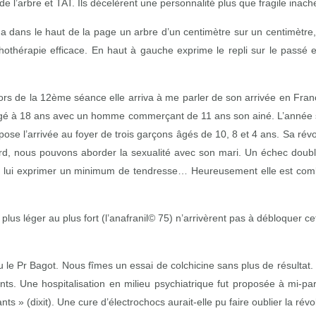
de l’arbre et TAT. Ils décelèrent une personnalité plus que fragile inache
a dans le haut de la page un arbre d’un centimètre sur un centimètre, 
thérapie efficace. En haut à gauche exprime le repli sur le passé et la
rs de la 12ème séance elle arriva à me parler de son arrivée en Franc
angé à 18 ans avec un homme commerçant de 11 ans son ainé. L’année sui
ose l’arrivée au foyer de trois garçons âgés de 10, 8 et 4 ans. Sa révol
, nous pouvons aborder la sexualité avec son mari. Un échec doublé
le de lui exprimer un minimum de tendresse… Heureusement elle est combl
 plus léger au plus fort (l’anafranil© 75) n’arrivèrent pas à débloquer ce
e Pr Bagot. Nous fîmes un essai de colchicine sans plus de résultat
. Une hospitalisation en milieu psychiatrique fut proposée à mi-p
s » (dixit). Une cure d’électrochocs aurait-elle pu faire oublier la rév