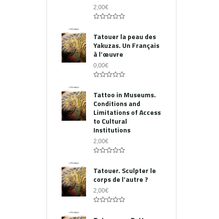
2,00
€
0
out
Tatouer la peau des
of
Yakuzas. Un Français
5
à l’œuvre
0,00
€
0
out
Tattoo in Museums.
of
Conditions and
5
Limitations of Access
to Cultural
Institutions
2,00
€
0
out
Tatouer. Sculpter le
of
corps de l’autre ?
5
2,00
€
0
out