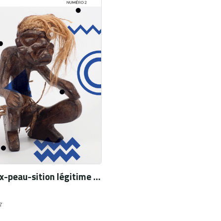
Entre ex-peau-sition légitime et sur-ex-peausition : les séquelles de brûlure grave comme trophées