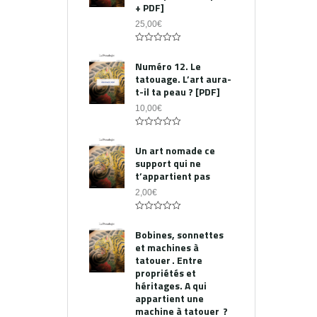
+ PDF]
25,00
€
0
out
Numéro 12. Le
of
tatouage. L’art aura-
5
t-il ta peau ? [PDF]
10,00
€
0
out
Un art nomade ce
of
support qui ne
5
t’appartient pas
2,00
€
0
out
Bobines, sonnettes
of
et machines à
5
tatouer . Entre
propriétés et
héritages. A qui
appartient une
machine à tatouer ?