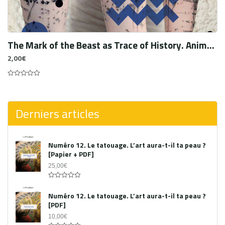
The Mark of the Beast as Trace of History. Animalistic Tattoos in Michel Faber’s The Crimson Petal and the White (2002) and Kamila Shamsie’ Burnt Shadows (2009).
2,00
€
0
out
of
5
Derniers articles
Numéro 12. Le tatouage. L’art aura-t-il ta peau ?
[Papier + PDF]
25,00
€
Acheter le PDF
0
out
Numéro 12. Le tatouage. L’art aura-t-il ta peau ?
of
[PDF]
5
10,00
€