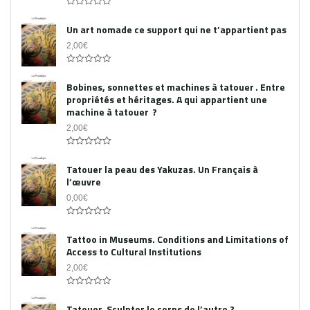
0
out
Un art nomade ce support qui ne t’appartient pas
of
5
2,00
€
0
out
Bobines, sonnettes et machines à tatouer . Entre
of
propriétés et héritages. A qui appartient une
5
machine à tatouer ?
2,00
€
0
out
Tatouer la peau des Yakuzas. Un Français à
of
l’œuvre
5
0,00
€
0
out
Tattoo in Museums. Conditions and Limitations of
of
Access to Cultural Institutions
5
2,00
€
0
out
Tatouer. Sculpter le corps de l’autre ?