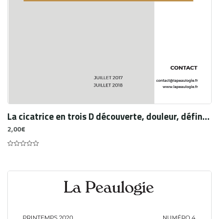
La cicatrice en trois D découverte, douleur, définitive
2,00
€
0
out
of
5