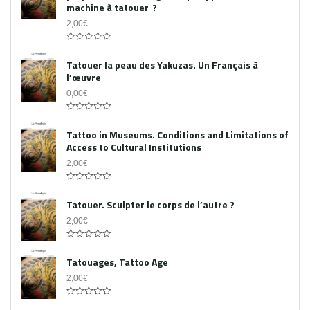
machine à tatouer ?
2,00
€
0
out
Tatouer la peau des Yakuzas. Un Français à
of
l’œuvre
5
0,00
€
0
out
Tattoo in Museums. Conditions and Limitations of
of
Access to Cultural Institutions
5
2,00
€
0
out
Tatouer. Sculpter le corps de l’autre ?
of
5
2,00
€
0
out
Tatouages, Tattoo Age
of
5
2,00
€
0