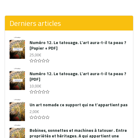
0
out
of
5
Derniers articles
Numéro 12. Le tatouage. L’art aura-t-il ta peau ?
[Papier + PDF]
25,00
€
Acheter le PDF
0
out
Numéro 12. Le tatouage. L’art aura-t-il ta peau ?
of
[PDF]
5
10,00
€
0
out
Un art nomade ce support qui ne t’appartient pas
of
5
2,00
€
0
out
Bobines, sonnettes et machines à tatouer . Entre
of
propriétés et héritages. A qui appartient une
5