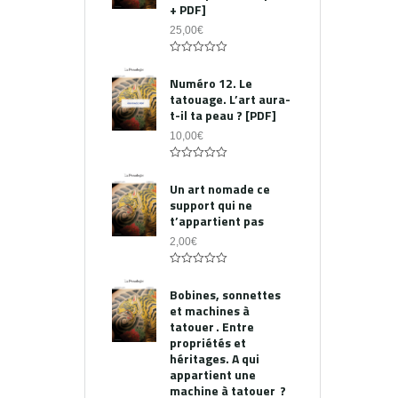
+ PDF]
25,00
€
0
out
Numéro 12. Le
of
tatouage. L’art aura-
5
t-il ta peau ? [PDF]
10,00
€
0
out
Un art nomade ce
of
support qui ne
5
t’appartient pas
2,00
€
0
out
Bobines, sonnettes
of
et machines à
5
tatouer . Entre
propriétés et
héritages. A qui
appartient une
machine à tatouer ?