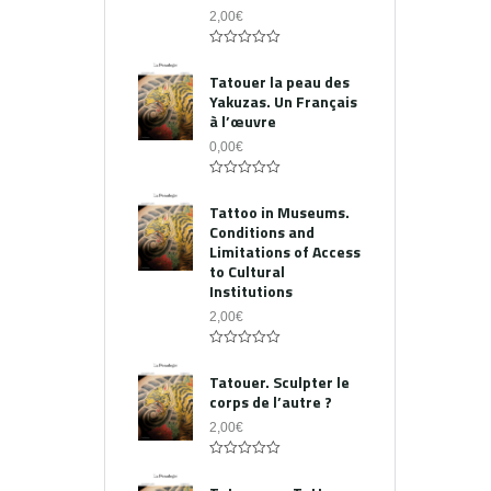
2,00
€
0
out
Tatouer la peau des
of
Yakuzas. Un Français
5
à l’œuvre
0,00
€
0
out
Tattoo in Museums.
of
Conditions and
5
Limitations of Access
to Cultural
Institutions
2,00
€
0
out
Tatouer. Sculpter le
of
corps de l’autre ?
5
2,00
€
0
out