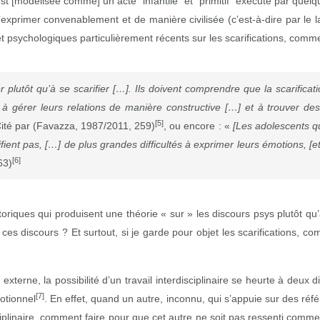
st [modélisée comme] un acte “infantile” et “primitif” exécuté par quelqu
s’exprimer convenablement et de manière civilisée (c’est‑à‑dire par le
 et psychologiques particulièrement récents sur les scarifications, com
plutôt qu’à se scarifier […]. Ils doivent comprendre que la scarificati
e à gérer leurs relations de manière constructive […] et à trouver d
[5]
Cité par (Favazza, 1987/2011, 259)
, ou encore : «
[Les adolescents qu
ifient pas, […] de plus grandes difficultés à exprimer leurs émotions, [e
[6]
63)
storiques qui produisent une théorie « sur » les discours psys plutôt 
es discours ? Et surtout, si je garde pour objet les scarifications, co
 externe, la possibilité d’un travail interdisciplinaire se heurte à deux
[7]
motionnel
. En effet, quand un autre, inconnu, qui s’appuie sur des réf
ciplinaire, comment faire pour que cet autre ne soit pas ressenti comme