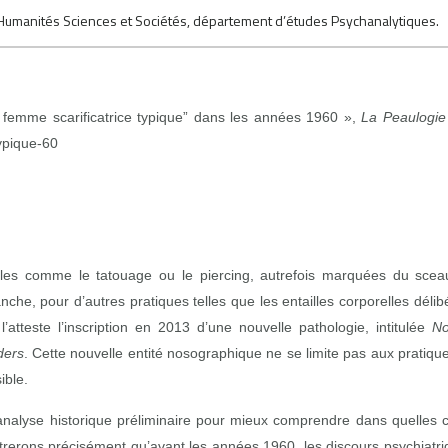
ut Humanités Sciences et Sociétés, département d’études Psychanalytiques.
ne femme scarificatrice typique” dans les années 1960 »,
La Peaulogie
typique-60
lles comme le tatouage ou le piercing, autrefois marquées du sceau
nche, pour d’autres pratiques telles que les entailles corporelles dél
tteste l’inscription en 2013 d’une nouvelle pathologie, intitulée
Non
ders
. Cette nouvelle entité nosographique ne se limite pas aux pratique
ible.
ne analyse historique préliminaire pour mieux comprendre dans quelles co
trerons précisément qu’avant les années 1960, les discours psychiatr