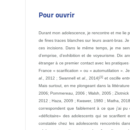
Pour ouvrir
Durant mon adolescence, je rencontre et me lie pa
de fines traces blanches sur leurs avant‑bras. Je s
ces incisions. Dans le même temps, je me sens 
d’emprise, d’exhibition et de voyeurisme. Dix a
étranger à ce premier contact avec les pratiques
France « scarification » ou « automutilation ».
[1]
al
., 2012 ; Swannell et
al
., 2014)
et oscille ent
Mais surtout, en me plongeant dans la littératur
2006; Pommereau, 2006 ; Walsh, 2005 ; Zlotnick
2012 ; Haza, 2009 ; Kwawer, 1980 ; Matha, 2018 ;
correspondent que faiblement à ce que j’ai pu
«déficitaire» des adolescents qui se scarifient 
constatée chez les adolescents rencontrés dan