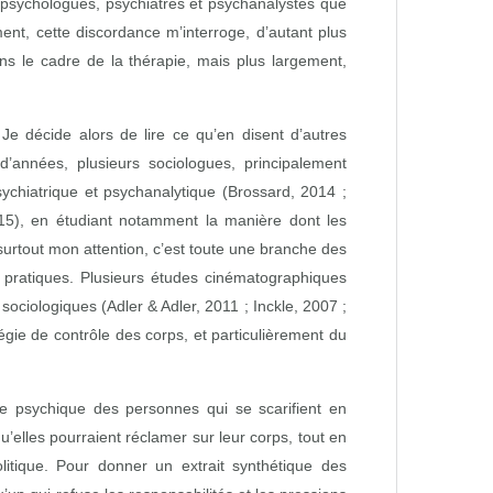
 psychologues, psychiatres et psychanalystes que
nt, cette discordance m’interroge, d’autant plus
ns le cadre de la thérapie, mais plus largement,
 Je décide alors de lire ce qu’en disent d’autres
’années, plusieurs sociologues, principalement
psychiatrique et psychanalytique (Brossard, 2014 ;
15), en étudiant notamment la manière dont les
t surtout mon attention, c’est toute une branche des
s pratiques. Plusieurs études cinématographiques
ociologiques (Adler & Adler, 2011 ; Inckle, 2007 ;
tégie de contrôle des corps, et particulièrement du
ce psychique des personnes qui se scarifient en
u’elles pourraient réclamer sur leur corps, tout en
litique. Pour donner un extrait synthétique des