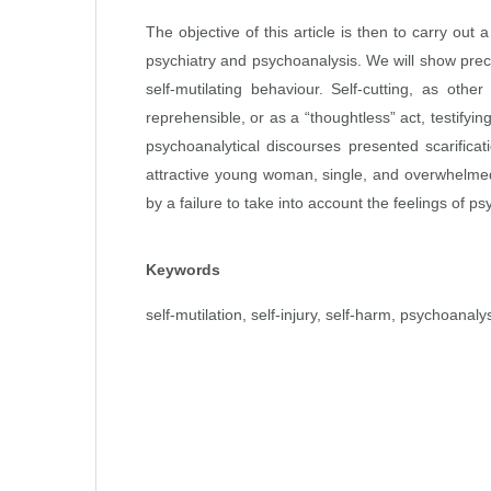
The objective of this article is then to carry out
psychiatry and psychoanalysis. We will show preci
self‑mutilating behaviour. Self‑cutting, as othe
reprehensible, or as a “thoughtless” act, testifyi
psychoanalytical discourses presented scarificat
attractive young woman, single, and overwhelmed 
by a failure to take into account the feelings of p
Keywords
self‑mutilation, self‑injury, self‑harm, psychoanaly