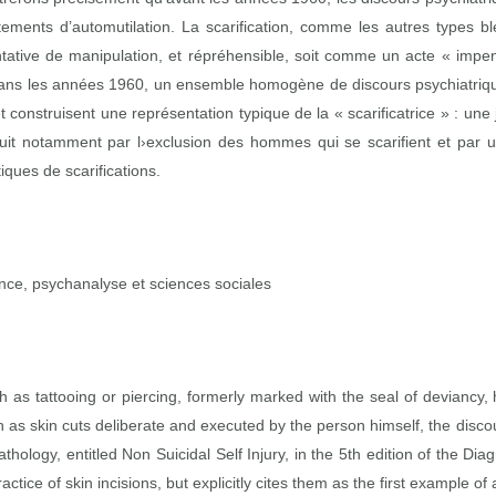
ents d’automutilation. La scarification, comme les autres types bles
tive de manipulation, et répréhensible, soit comme un acte « impen
 Dans les années 1960, un ensemble homogène de discours psychiatrique
t construisent une représentation typique de la « scarificatrice » : un
truit notamment par l›exclusion des hommes qui se scarifient et par
iques de scarifications.
cence, psychanalyse et sciences sociales
h as tattooing or piercing, formerly marked with the seal of deviancy
uch as skin cuts deliberate and executed by the person himself, the d
hology, entitled Non Suicidal Self Injury, in the 5th edition of the Dia
actice of skin incisions, but explicitly cites them as the first example of 