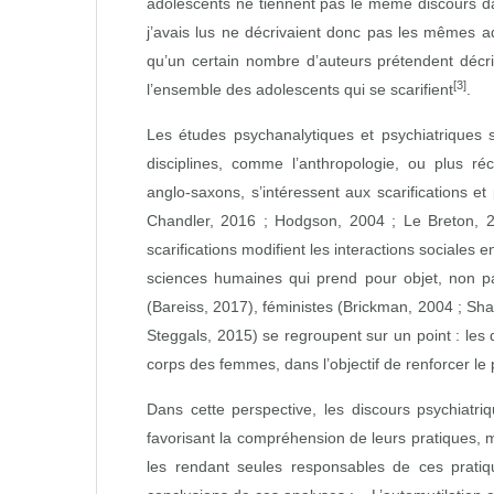
adolescents ne tiennent pas le même discours da
j’avais lus ne décrivaient donc pas les mêmes a
qu’un certain nombre d’auteurs prétendent décri
[3]
l’ensemble des adolescents qui se scarifient
.
Les études psychanalytiques et psychiatriques su
disciplines, comme l’anthropologie, ou plus r
anglo‑saxons, s’intéressent aux scarifications et
Chandler, 2016 ; Hodgson, 2004 ; Le Breton, 2
scarifications modifient les interactions sociales 
sciences humaines qui prend pour objet, non pas
(Bareiss, 2017), féministes (Brickman, 2004 ; Sha
Steggals, 2015) se regroupent sur un point : les d
corps des femmes, dans l’objectif de renforcer le 
Dans cette perspective, les discours psychiatri
favorisant la compréhension de leurs pratiques, ma
les rendant seules responsables de ces pratiqu