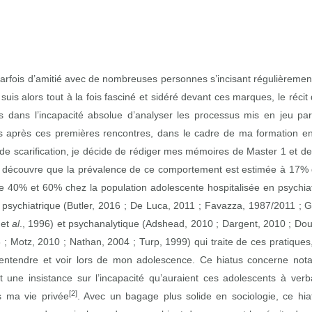
rfois d’amitié avec de nombreuses personnes s’incisant régulièrement 
uis alors tout à la fois fasciné et sidéré devant ces marques, le récit q
dans l’incapacité absolue d’analyser les processus mis en jeu par
ns après ces premières rencontres, dans le cadre de ma formation en
 de scarification, je décide de rédiger mes mémoires de Master 1 et de
 Je découvre que la prévalence de ce comportement est estimée à 17
re 40% et 60% chez la population adolescente hospitalisée en psychia
e psychiatrique (Butler, 2016 ; De Luca, 2011 ; Favazza, 1987/2011 ; 
 et
al
., 1996) et psychanalytique (Adshead, 2010 ; Dargent, 2010 ; Dou
 Motz, 2010 ; Nathan, 2004 ; Turp, 1999) qui traite de ces pratiques,
 entendre et voir lors de mon adolescence. Ce hiatus concerne nota
et une insistance sur l’incapacité qu’auraient ces adolescents à verb
[2]
s ma vie privée
. Avec un bagage plus solide en sociologie, ce hi