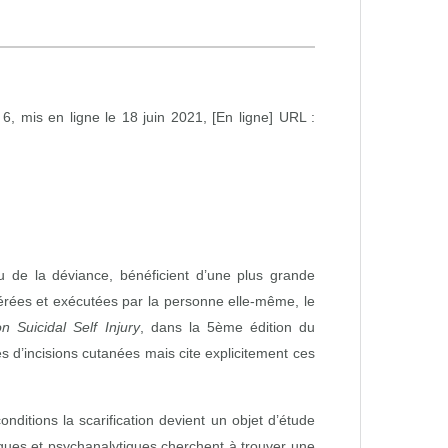
6, mis en ligne le 18 juin 2021, [En ligne] URL :
 de la déviance, bénéficient d’une plus grande
ibérées et exécutées par la personne elle‑même, le
 Suicidal Self Injury
, dans la 5ème édition du
s d’incisions cutanées mais cite explicitement ces
nditions la scarification devient un objet d’étude
iques et psychanalytiques cherchent à trouver une