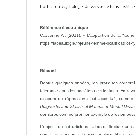
Docteur en psychologie, Université de Paris, Instit
Référence électronique
Cascarino A., (2021), « L’apparition de la “jeu
https://lapeaulogie.fr/jeune-femme-scarificatrice-
Résumé
Depuis quelques années, les pratiques corpore
tolérance dans les sociétés occidentales. En reva
discours de répression s’est accentué, comme l’a
Diagnostic and Statistical Manual of Mental Disor
dernières comme premier exemple de lésion poss
L’objectif de cet article est alors d’effectuer u
pour la psychiatrie et la psychanalyse. Nous mon