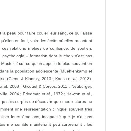
la peau pour faire couler leur sang, ce qui laisse
u’elles en font, voire les écrits où elles racontent
 ces relations mêlées de confiance, de soutien,
 psychologie – formation dont le choix n’est pas
 Master 2 sur ce qu’on appelle le plus souvent en
% dans la population adolescente (Muehlenkamp et
trie (Glenn & Klonsky, 2013 ; Kaess et
al
., 2013).
Garel, 2008 ; Gicquel & Corcos, 2011 ; Neuburger,
ville, 2004 ; Friedman et
al
., 1972 ; Hawton et
al
.,
 je suis surpris de découvrir que mes lectures ne
mment une représentation clinique souvent très
aliser leurs émotions, incapacité que je n’ai pas
atus me semble maintenant peu surprenant : les