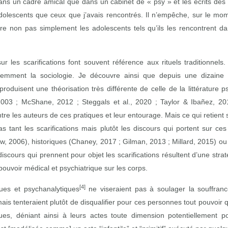
ns un cadre amical que dans un cabinet de « psy » et les écrits des
dolescents que ceux que j’avais rencontrés. Il n’empêche, sur le mome
re non pas simplement les adolescents tels qu’ils les rencontrent da
r les scarifications font souvent référence aux rituels traditionnels.
écemment la sociologie. Je découvre ainsi que depuis une dizaine d
 produisent une théorisation très différente de celle de la littérature 
003 ; McShane, 2012 ; Steggals et al., 2020 ; Taylor & Ibañez, 20
entre les auteurs de ces pratiques et leur entourage. Mais ce qui retien
 tant les scarifications mais plutôt les discours qui portent sur ce
w, 2006), historiques (Chaney, 2017 ; Gilman, 2013 ; Millard, 2015) ou s
iscours qui prennent pour objet les scarifications résultent d’une stra
pouvoir médical et psychiatrique sur les corps.
[4]
ques et psychanalytiques
ne viseraient pas à soulager la souffran
is tenteraient plutôt de disqualifier pour ces personnes tout pouvoir q
es, déniant ainsi à leurs actes toute dimension potentiellement po