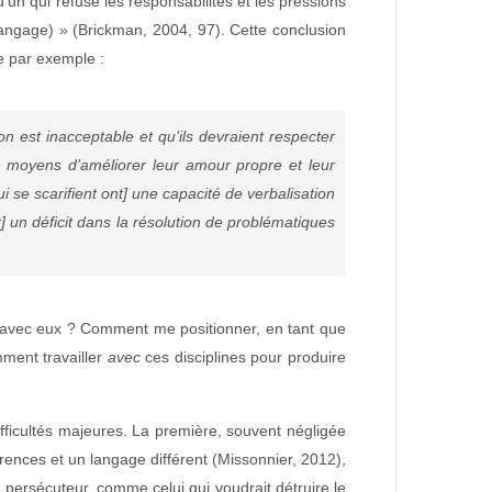
’un qui refuse les responsabilités et les pressions
 langage) » (Brickman, 2004, 97). Cette conclusion
me par exemple :
on est inacceptable et qu’ils devraient respecter
es moyens d’améliorer leur amour propre et leur
i se scarifient ont] une capacité de verbalisation
t] un déficit dans la résolution de problématiques
qu’avec eux ? Comment me positionner, en tant que
mment travailler
avec
ces disciplines pour produire
 difficultés majeures. La première, souvent négligée
érences et un langage différent (Missonnier, 2012),
 persécuteur, comme celui qui voudrait détruire le