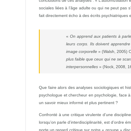
conclusions de ces analyses : « L’automutilation e
sociales liées à l’âge adulte ou qui ne peut pas 
fait directement écho à des écrits psychiatriques
«
On apprend aux patients à parler 
leurs corps. Ils doivent apprendr
image corporelle
» (Walsh, 2005) 
plus faible que ceux qui ne se scar
interpersonnelles
» (Nock, 2008, 1
Que faire alors des analyses sociologiques et hi
psychologue et chercheur en psychologie, face à c
un savoir mieux informé et plus pertinent ?
Confronté à une critique virulente d’une discipline
lorsqu’on parle d’interdisciplinarité, est d’ordre é
porte un regard critique sur notre « groupe » dis