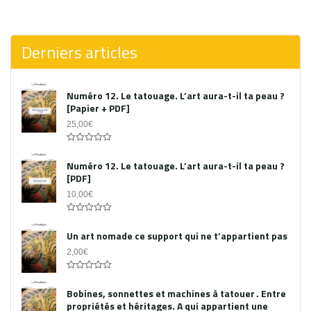
0
out
of
5
Derniers articles
Numéro 12. Le tatouage. L’art aura-t-il ta peau ?
[Papier + PDF]
25,00
€
Acheter le PDF
0
out
Numéro 12. Le tatouage. L’art aura-t-il ta peau ?
of
[PDF]
5
10,00
€
0
out
Un art nomade ce support qui ne t’appartient pas
of
5
2,00
€
0
out
Bobines, sonnettes et machines à tatouer . Entre
of
propriétés et héritages. A qui appartient une
5