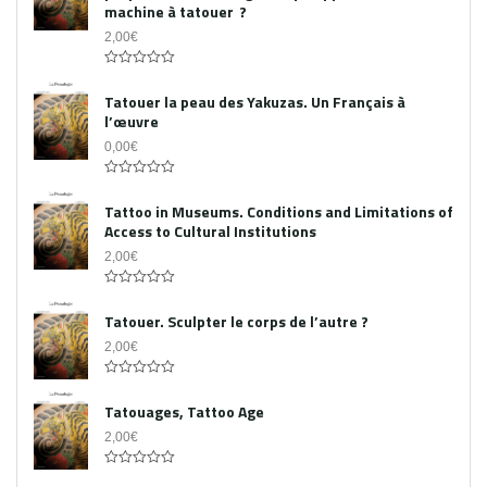
machine à tatouer ?
2,00
€
0
out
Tatouer la peau des Yakuzas. Un Français à
of
l’œuvre
5
0,00
€
0
out
Tattoo in Museums. Conditions and Limitations of
of
Access to Cultural Institutions
5
2,00
€
0
out
Tatouer. Sculpter le corps de l’autre ?
of
5
2,00
€
0
out
Tatouages, Tattoo Age
of
5
2,00
€
0