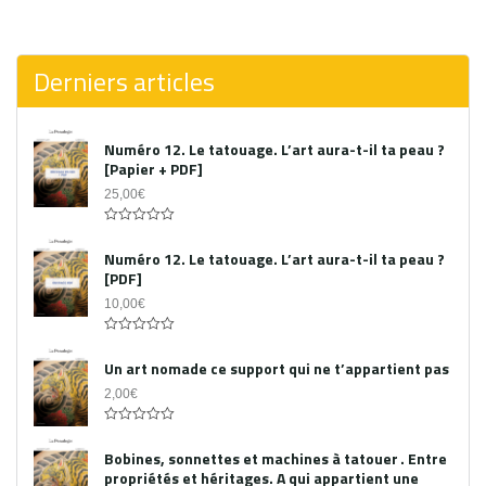
0
out
of
5
Derniers articles
Numéro 12. Le tatouage. L’art aura-t-il ta peau ?
[Papier + PDF]
25,00
€
Acheter le PDF
0
out
Numéro 12. Le tatouage. L’art aura-t-il ta peau ?
of
[PDF]
5
10,00
€
0
out
Un art nomade ce support qui ne t’appartient pas
of
5
2,00
€
0
out
Bobines, sonnettes et machines à tatouer . Entre
of
propriétés et héritages. A qui appartient une
5