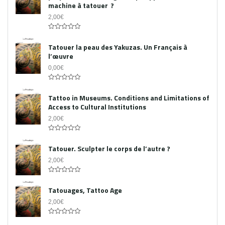
machine à tatouer ?
2,00
€
0
out
Tatouer la peau des Yakuzas. Un Français à
of
l’œuvre
5
0,00
€
0
out
Tattoo in Museums. Conditions and Limitations of
of
Access to Cultural Institutions
5
2,00
€
0
out
Tatouer. Sculpter le corps de l’autre ?
of
5
2,00
€
0
out
Tatouages, Tattoo Age
of
5
2,00
€
0