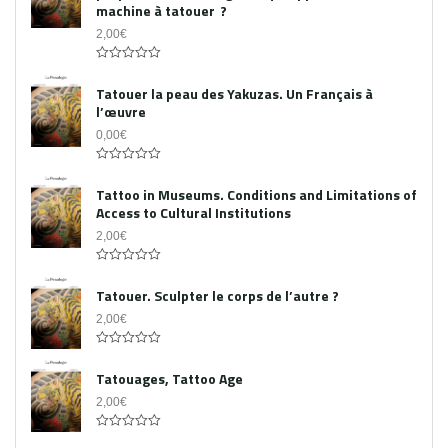
machine à tatouer ?
2,00
€
0
out
Tatouer la peau des Yakuzas. Un Français à
of
l’œuvre
5
0,00
€
0
out
Tattoo in Museums. Conditions and Limitations of
of
Access to Cultural Institutions
5
2,00
€
0
out
Tatouer. Sculpter le corps de l’autre ?
of
5
2,00
€
0
out
Tatouages, Tattoo Age
of
5
2,00
€
0