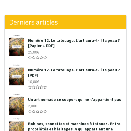
0
out
of
5
Derniers articles
Numéro 12. Le tatouage. L’art aura-t-il ta peau ?
[Papier + PDF]
25,00
€
Acheter le PDF
0
out
Numéro 12. Le tatouage. L’art aura-t-il ta peau ?
of
[PDF]
5
10,00
€
0
out
Un art nomade ce support qui ne t’appartient pas
of
5
2,00
€
0
out
Bobines, sonnettes et machines à tatouer . Entre
of
propriétés et héritages. A qui appartient une
5