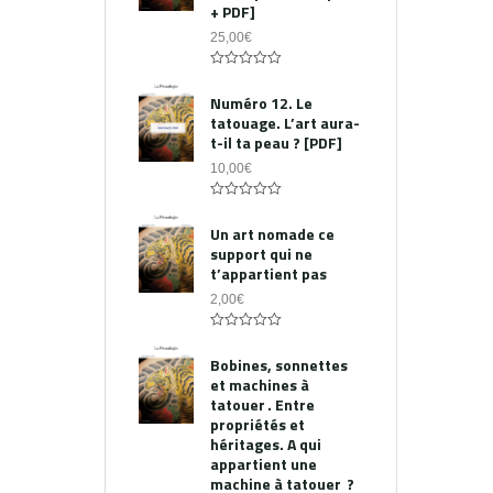
+ PDF]
25,00
€
0
out
Numéro 12. Le
of
tatouage. L’art aura-
5
t-il ta peau ? [PDF]
10,00
€
0
out
Un art nomade ce
of
support qui ne
5
t’appartient pas
2,00
€
0
out
Bobines, sonnettes
of
et machines à
5
tatouer . Entre
propriétés et
héritages. A qui
appartient une
machine à tatouer ?