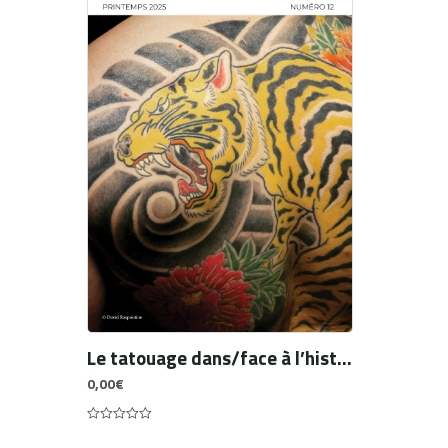
Le tatouage dans/face à l’histoire de l’art
0,00
€
0
out