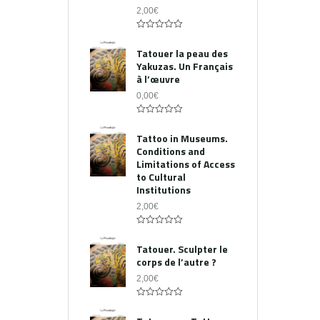
2,00
€
0
out
Tatouer la peau des
of
Yakuzas. Un Français
5
à l’œuvre
0,00
€
0
out
Tattoo in Museums.
of
Conditions and
5
Limitations of Access
to Cultural
Institutions
2,00
€
0
out
Tatouer. Sculpter le
of
corps de l’autre ?
5
2,00
€
0
out