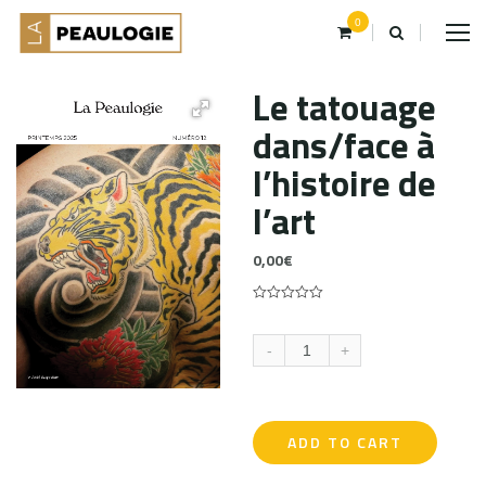
0
Le tatouage
dans/face à
l’histoire de
l’art
0,00
€
0
5
0
out
of
-
+
based
on
customer
ratings
ADD TO CART