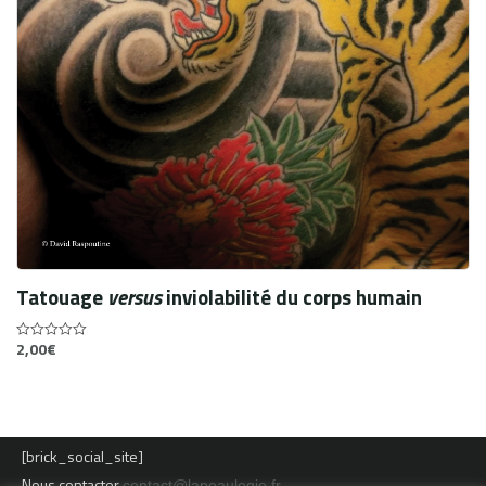
Tatouage
versus
inviolabilité du corps humain
2,00
€
0
out
of
5
[brick_social_site]
Nous contacter
contact@lapeaulogie.fr