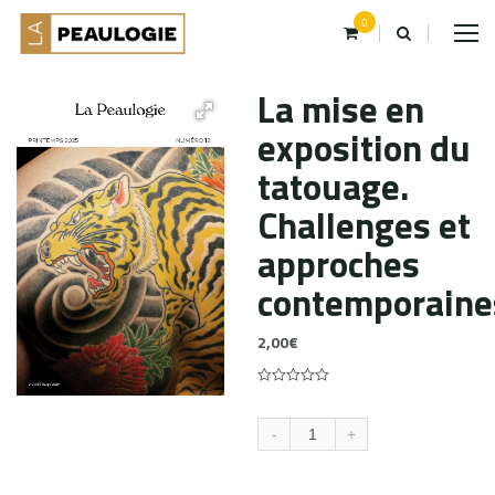
0
La mise en
exposition du
tatouage.
Challenges et
approches
contemporaine
2,00
€
0
5
0
out
of
-
+
based
on
customer
ratings