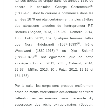
fait ses débuts au cirque dans les années 1830 ou
[5]
encore le capitaine George Costentenus
(1833‑s.d.) dont la carrière a commencé dans les
années 1870 qui était certainement la plus célèbre
des attractions tatouées de l’entrepreneur P.T.
Barnum (Bogdan, 2013, 227‑230 ; Demello, 2014,
133 ; Putzi, 2012, 15). Quelques femmes, telles
[6]
que Nora Hildebrandt (1857‑1899)
, Irène
[7]
Woodward (1862‑1915)
ou Djita Salomé
[8]
(1886‑1948)
, ont également joué de cette
stratégie (Bogdan, 2013, 233 ; Osterud, 2014,
56‑57 ; Mifflin, 2013, 10 ; Putzi, 2012, 13‑15 et
154‑155).
Par la suite, les corps sont presque entièrement
ornés de motifs traditionnels occidentaux et attirent
l’attention en eux‑mêmes, sans nécessité d’y
superposer des récits extraordinaires (Bogdan,