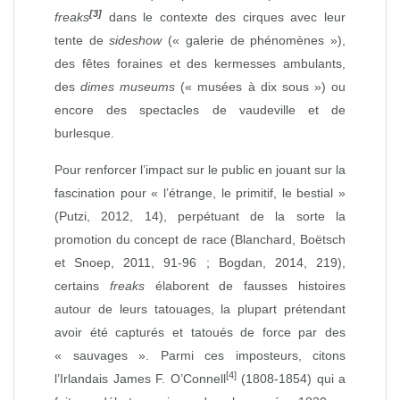
[3]
freaks
dans le contexte des cirques avec leur
tente de
sideshow
(« galerie de phénomènes »),
des fêtes foraines et des kermesses ambulants,
des
dimes museums
(« musées à dix sous ») ou
encore des spectacles de vaudeville et de
burlesque.
Pour renforcer l’impact sur le public en jouant sur la
fascination pour « l’étrange, le primitif, le bestial »
(Putzi, 2012, 14), perpétuant de la sorte la
promotion du concept de race (Blanchard, Boëtsch
et Snoep, 2011, 91‑96 ; Bogdan, 2014, 219),
certains
freaks
élaborent de fausses histoires
autour de leurs tatouages, la plupart prétendant
avoir été capturés et tatoués de force par des
« sauvages ». Parmi ces imposteurs, citons
[4]
l’Irlandais James F. O’Connell
(1808‑1854) qui a