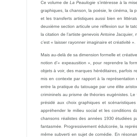
Ce volume de
La Peaulogie
s’intéresse à la mis
graphiques, la chanson, la poésie, le cinéma, la 
et les transferts artistiques aussi bien en litté
deuxième section articule une réflexion sur le tat
la citation de l’artiste genevois Antoine Jacquie
c’est « laisser rayonner imaginaire et créativité ».
Mais au‑delà de sa dimension formelle et créative,
notion d’« expeausition », pour reprendre la fo
objets à voir, des marques héréditaires, parfois
mis en contexte par rapport à la représentatio
entre la pratique du tatouage par une élite arist
crimininels au prisme de théories eugénistes. Le
présidé aux choix graphiques et scénaristique
appréhender le milieu social et les conditions 
chansons réalistes des années 1930 étudiées pa
fantasmée. Progressivement édulcorée, la représe
même subverti en sujet de comédie. En résonance