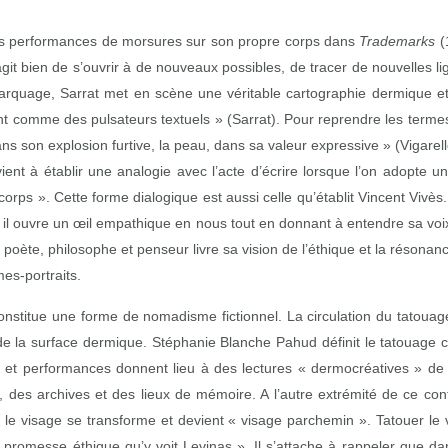
 ses performances de morsures sur son propre corps dans
Trademarks
(
agit bien de s’ouvrir à de nouveaux possibles, de tracer de nouvelles l
marquage, Sarrat met en scène une véritable cartographie dermique et 
ant comme des pulsateurs textuels » (Sarrat). Pour reprendre les term
ns son explosion furtive, la peau, dans sa valeur expressive » (Vigar
ient à établir une analogie avec l’acte d’écrire lorsque l’on adopte 
n corps ». Cette forme dialogique est aussi celle qu’établit Vincent Vi
, il ouvre un œil empathique en nous tout en donnant à entendre sa vo
 poète, philosophe et penseur livre sa vision de l’éthique et la résonan
mes‑portraits.
onstitue une forme de nomadisme fictionnel. La circulation du tatouage
r de la surface dermique. Stéphanie Blanche Pahud définit le tatouag
e et performances donnent lieu à des lectures « dermocréatives » de 
s, des archives et des lieux de mémoire. A l’autre extrémité de ce co
l le visage se transforme et devient « visage parchemin ». Tatouer le 
la promesse éthique qu’y voit Levinas ». Il s’attache à rappeler que d