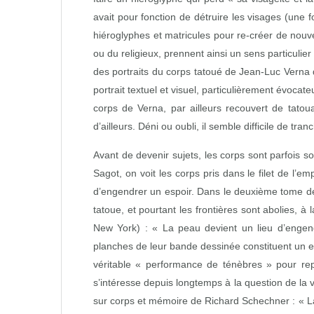
avait pour fonction de détruire les visages (une f
hiéroglyphes et matricules pour re‑créer de nou
ou du religieux, prennent ainsi un sens particul
des portraits du corps tatoué de Jean‑Luc Vern
portrait textuel et visuel, particulièrement évoca
corps de Verna, par ailleurs recouvert de tato
d’ailleurs. Déni ou oubli, il semble difficile de tran
Avant de devenir sujets, les corps sont parfois
Sagot, on voit les corps pris dans le filet de l
d’engendrer un espoir. Dans le deuxième tome 
tatoue, et pourtant les frontières sont abolies,
New York) : « La peau devient un lieu d’engend
planches de leur bande dessinée constituent un esp
véritable « performance de ténèbres » pour rep
s’intéresse depuis longtemps à la question de la vi
sur corps et mémoire de Richard Schechner : « La