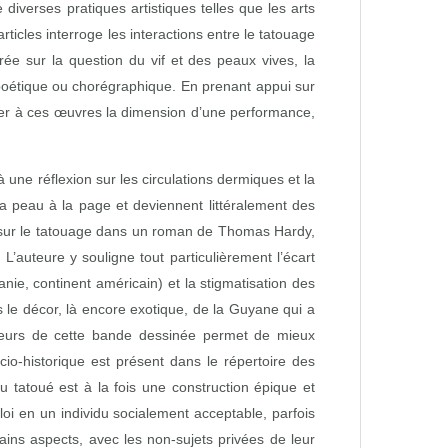
iverses pratiques artistiques telles que les arts
icles interroge les interactions entre le tatouage
trée sur la question du vif et des peaux vives, la
it poétique ou chorégraphique. En prenant appui sur
onner à ces œuvres la dimension d’une performance,
 une réflexion sur les circulations dermiques et la
a peau à la page et deviennent littéralement des
rt sur le tatouage dans un roman de Thomas Hardy,
. L’auteure y souligne tout particulièrement l’écart
nie, continent américain) et la stigmatisation des
 le décor, là encore exotique, de la Guyane qui a
ateurs de cette bande dessinée permet de mieux
io‑historique est présent dans le répertoire des
tatoué est à la fois une construction épique et
oi en un individu socialement acceptable, parfois
ins aspects, avec les non‑sujets privées de leur