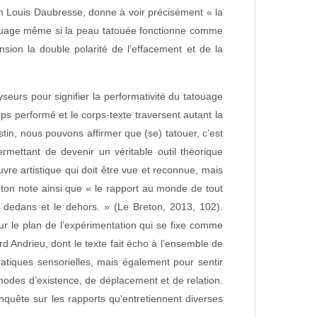
on Louis Daubresse, donne à voir précisément « la
touage même si la peau tatouée fonctionne comme
sion la double polarité de l’effacement et de la
eurs pour signifier la performativité du tatouage
ps performé et le corps‑texte traversent autant la
tin, nous pouvons affirmer que (se) tatouer, c’est
ermettant de devenir un véritable outil théorique
re artistique qui doit être vue et reconnue, mais
ton note ainsi que « le rapport au monde de tout
 le dedans et le dehors. » (Le Breton, 2013, 102).
ur le plan de l’expérimentation qui se fixe comme
ard Andrieu, dont le texte fait écho à l’ensemble de
ratiques sensorielles, mais également pour sentir
modes d’existence, de déplacement et de relation.
nquête sur les rapports qu’entretiennent diverses