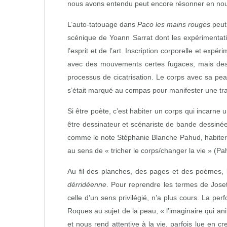
nous avons entendu peut encore résonner en nous
L’auto‑tatouage dans
Paco les mains rouges
peut 
scénique de Yoann Sarrat dont les expérimentati
l’esprit et de l’art. Inscription corporelle et ex
avec des mouvements certes fugaces, mais des 
processus de cicatrisation. Le corps avec sa pe
s’était marqué au compas pour manifester une trans
Si être poète, c’est habiter un corps qui incarne 
être dessinateur et scénariste de bande dessinée, 
comme le note Stéphanie Blanche Pahud, habiter et 
au sens de « tricher le corps/changer la vie » (Pa
Au fil des planches, des pages et des poèmes, l
dérridéenne
. Pour reprendre les termes de Jose
celle d’un sens privilégié, n’a plus cours. La pe
Roques au sujet de la peau, « l’imaginaire qui an
et nous rend attentive à la vie, parfois lue en c