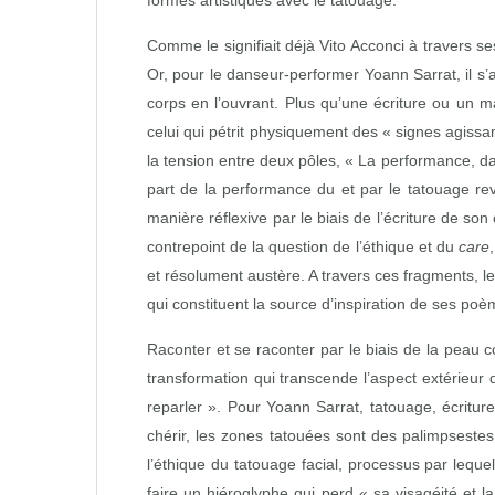
formes artistiques avec le tatouage.
Comme le signifiait déjà Vito Acconci à travers
Or, pour le danseur‑performer Yoann Sarrat, il s’
corps en l’ouvrant. Plus qu’une écriture ou un 
celui qui pétrit physiquement des « signes agiss
la tension entre deux pôles, « La performance, da
part de la performance du et par le tatouage rev
manière réflexive par le biais de l’écriture de so
contrepoint de la question de l’éthique et du
care
et résolument austère. A travers ces fragments, le
qui constituent la source d’inspiration de ses poè
Raconter et se raconter par le biais de la peau c
transformation qui transcende l’aspect extérieu
reparler ». Pour Yoann Sarrat, tatouage, écritur
chérir, les zones tatouées sont des palimpseste
l’éthique du tatouage facial, processus par leque
faire un hiéroglyphe qui perd « sa visagéité et 