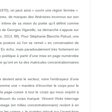
1970), on peut ainsi « ouvrir une région fermée ».
ignes, de marquer des itinéraires inconnus sur son
intime de sa vision du poète qu’il définit comme
es de Georges Vigarello, sa démarche s’appuie sur
ello, 2013, 88). Pour Stéphanie Blanche Pahud, une
une posture où l’on se remet « en conversation de
vès. En écho, mais paradoxalement très fortement en
ix poétique à partir d’une mise en page numérotée
ce qu’ont en lui des matricules concentrationnaires
 devient ainsi le vecteur, voire l’embrayeur d’une
e comme une « manière d’
écorcher
le corps pour le
la page‑cuisse à tout le corps qui nous enjoint à
ntinuum du corps marqué, Vincent Vivès interroge
visage (en milieu concentrationnaire) revient à en
ans les camps « le numéro tatoué sur l’avant‑bras