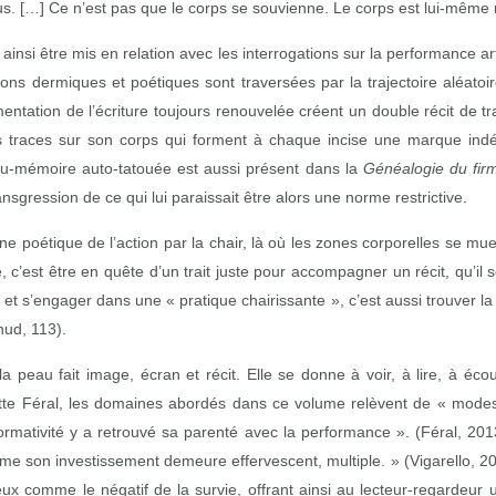
. […] Ce n’est pas que le corps se souvienne. Le corps est lui‑même
ainsi être mis en relation avec les interrogations sur la performance arti
ons dermiques et poétiques sont traversées par la trajectoire aléatoi
périmentation de l’écriture toujours renouvelée créent un double récit d
traces sur son corps qui forment à chaque incise une marque indélé
au‑mémoire auto‑tatouée est aussi présent dans la
Généalogie du fi
gression de ce qui lui paraissait être alors une norme restrictive.
une poétique de l’action par la chair, là où les zones corporelles se mu
c’est être en quête d’un trait juste pour accompagner un récit, qu’il s
s’engager dans une « pratique chairissante », c’est aussi trouver la ju
hud, 113).
a peau fait image, écran et récit. Elle se donne à voir, à lire, à é
tte Féral, les domaines abordés dans ce volume relèvent de « modes 
rformativité y a retrouvé sa parenté avec la performance ». (Féral, 20
ime son investissement demeure effervescent, multiple. » (Vigarello, 201
reux comme le négatif de la survie, offrant ainsi au lecteur‑regardeur 