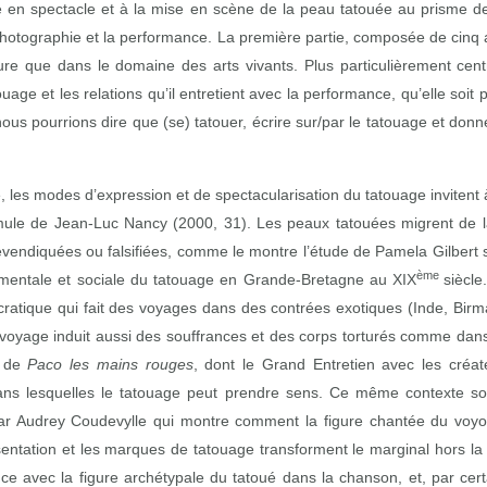
e en spectacle et à la mise en scène de la peau tatouée au prisme de d
photographie et la performance. La première partie, composée de cinq art
rature que dans le domaine des arts vivants. Plus particulièrement cen
ouage et les relations qu’il entretient avec la performance, qu’elle so
r, nous pourrions dire que (se) tatouer, écrire sur/par le tatouage et d
 les modes d’expression et de spectacularisation du tatouage invitent à
rmule de Jean‑Luc Nancy (2000, 31). Les peaux tatouées migrent de l
 revendiquées ou falsifiées, comme le montre l’étude de Pamela Gilbe
ème
n mentale et sociale du tatouage en Grande-Bretagne au XIX
siècle
ocratique qui fait des voyages dans des contrées exotiques (Inde, Birma
 voyage induit aussi des souffrances et des corps torturés comme dans
s de
Paco les mains rouges
, dont le Grand Entretien avec les cré
dans lesquelles le tatouage peut prendre sens. Ce même contexte soc
r Audrey Coudevylle qui montre comment la figure chantée du voyou 
ntation et les marques de tatouage transforment le marginal hors la l
 avec la figure archétypale du tatoué dans la chanson, et, par certa