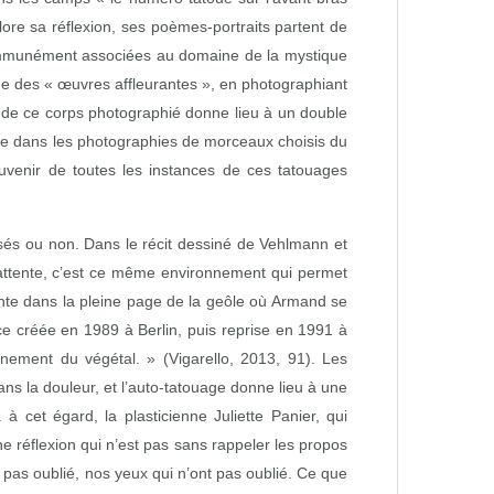
clore sa réflexion, ses poèmes‑portraits partent de
 communément associées au domaine de la mystique
me des « œuvres affleurantes », en photographiant
e de ce corps photographié donne lieu à un double
e que dans les photographies de morceaux choisis du
uvenir de toutes les instances de ces tatouages
sés ou non. Dans le récit dessiné de Vehlmann et
e attente, c’est ce même environnement qui permet
nte dans la pleine page de la geôle où Armand se
 créée en 1989 à Berlin, puis reprise en 1991 à
nement du végétal. » (Vigarello, 2013, 91). Les
ans la douleur, et l’auto‑tatouage donne lieu à une
cet égard, la plasticienne Juliette Panier, qui
une réflexion qui n’est pas sans rappeler les propos
pas oublié, nos yeux qui n’ont pas oublié. Ce que