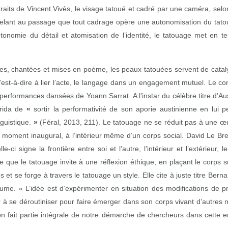
aits de Vincent Vivès, le visage tatoué et cadré par une caméra, sel
ppelant au passage que tout cadrage opère une autonomisation du ta
onomie du détail et atomisation de l’identité, le tatouage met en ten
es, chantées et mises en poème, les peaux tatouées servent de catalys
’est‑à‑dire à lier l’acte, le langage dans un engagement mutuel. Le cor
 performances dansées de Yoann Sarrat. A l’instar du célèbre titre d’Aus
rrida de
«
sortir la performativité de son aporie austinienne en lui p
guistique.
»
(Féral, 2013, 211). Le tatouage ne se réduit pas à une œuv
 moment inaugural, à l’intérieur même d’un corps social. David Le Bre
 signe la frontière entre soi et l’autre, l’intérieur et l’extérieur,
que le tatouage invite à une réflexion éthique, en plaçant le corps s
s et se forge à travers le tatouage un style. Elle cite à juste titre Bern
ume. « L’idée est d’expérimenter en situation des modifications de p
r à se déroutiniser pour faire émerger dans son corps vivant d’autres 
on fait partie intégrale de notre démarche de chercheurs dans cette e