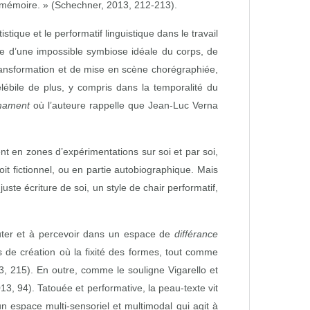
 mémoire. » (Schechner, 2013, 212-213).
stique et le performatif linguistique dans le travail
re d’une impossible symbiose idéale du corps, de
e transformation et de mise en scène chorégraphiée,
bile de plus, y compris dans la temporalité du
rmament
où l’auteure rappelle que Jean-Luc Verna
ent en zones d’expérimentations sur soi et par soi,
oit fictionnel, ou en partie autobiographique. Mais
ste écriture de soi, un style de chair performatif,
couter et à percevoir dans un espace de
différance
de création où la fixité des formes, tout comme
13, 215). En outre, comme le souligne Vigarello et
3, 94). Tatouée et performative, la peau‑texte vit
un espace multi‑sensoriel et multimodal qui agit à