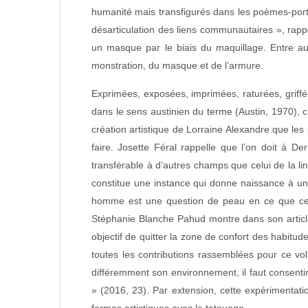
humanité mais transfigurés dans les poèmes‑portr
désarticulation des liens communautaires », ra
un masque par le biais du maquillage. Entre aut
monstration, du masque et de l’armure.
Exprimées, exposées, imprimées, raturées, griffé
dans le sens austinien du terme (Austin, 1970), c
création artistique de Lorraine Alexandre que les
faire. Josette Féral rappelle que l’on doit à De
transférable à d’autres champs que celui de la lin
constitue une instance qui donne naissance à un
homme est une question de peau en ce que celle‑ci
Stéphanie Blanche Pahud montre dans son article 
objectif de quitter la zone de confort des habitude
toutes les contributions rassemblées pour ce vol
différemment son environnement, il faut consenti
» (2016, 23). Par extension, cette expérimentati