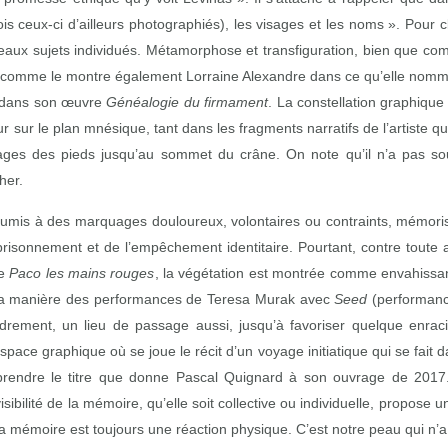
ois ceux‑ci d’ailleurs photographiés), les visages et les noms ». Pour 
veaux sujets individués. Métamorphose et transfiguration, bien que
ier comme le montre également Lorraine Alexandre dans ce qu’elle nom
a dans son œuvre
G
énéalogie du
firmament
. La constellation graphiqu
teur sur le plan mnésique, tant dans les fragments narratifs de l’artist
uages des pieds jusqu’au sommet du crâne. On note qu’il n’a pas so
cher.
 soumis à des marquages douloureux, volontaires ou contraints, mémori
’emprisonnement et de l’empêchement identitaire. Pourtant, contre tout
de
Paco les mains rouges
, la végétation est montrée comme envahissa
 à la manière des performances de Teresa Murak avec
Seed
(performance
rement, un lieu de passage aussi, jusqu’à favoriser quelque enraci
ace graphique où se joue le récit d’un voyage initiatique qui se fait d
rendre le titre que donne Pascal Quignard à son ouvrage de 2017. à 
sibilité de la mémoire, qu’elle soit collective ou individuelle, propose 
 mémoire est toujours une réaction physique. C’est notre peau qui n’a 