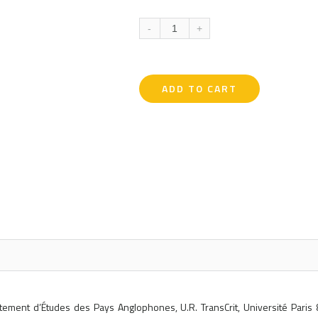
0
5
0
out
of
-
+
based
on
customer
ratings
ADD TO CART
tement d’Études des Pays Anglophones, U.R. TransCrit, Université Paris