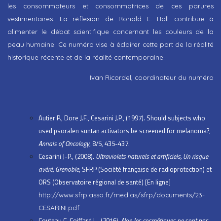
les consommateurs et consommatrices de ces parures
vestimentaires. La réflexion de Ronald E. Hall contribue à
alimenter le débat scientifique concernant les couleurs de la
peau humaine. Ce numéro vise à éclairer cette part de la réalité
historique récente et de la réalité contemporaine.
Iva
n Ricordel, coordinateur du numéro
Autier P., Dore J.F., Cesarini J.P., (1997). Should subjects who
used psoralen suntan activators be screened for melanoma?,
Annals of Oncology
, 8/5, 435-437.
Cesarini J-P., (2008).
Ultraviolets naturels et artificiels, Un risque
avéré, Grenoble
, SFRP (Société française de radioprotection) et
ORS (Observatoire régional de santé) [En ligne]
http://www.sfrp.asso.fr/medias/sfrp/documents/23-
CESARINI.pdf
Couteau C, Coiffard L., (2016).
Non les cosmétiques ne sont pas