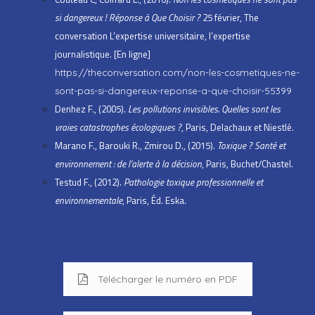
si dangereux ! Réponse à Que Choisir ?
25 février, The
conversation L’expertise universitaire, l’expertise
journalistique. [En ligne]
https://theconversation.com/non-les-cosmetiques-ne-
sont-pas-si-dangereux-reponse-a-que-choisir-55399
Denhez F., (2005).
Les pollutions invisibles. Quelles sont les
vraies catastrophes écologiques ?
, Paris, Delachaux et Niestlé.
Marano F., Barouki R., Zmirou D., (2015).
Toxique ? Santé et
environnement : de l’alerte à la décision
, Paris, Buchet/Chastel.
Testud F., (2012).
Pathologie toxique professionnelle et
environnementale
, Paris, Éd. Eska.
Télécharger le numéro en PDF