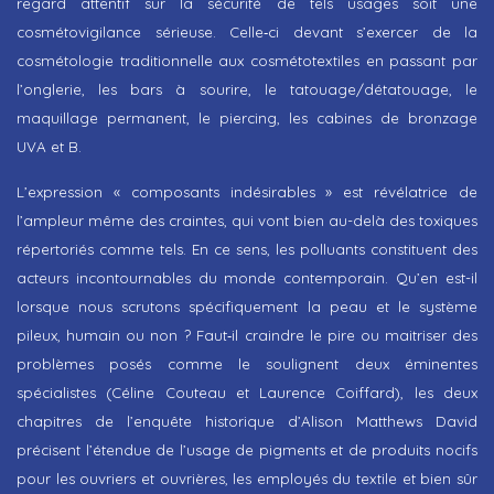
regard attentif sur la sécurité de tels usages soit une
cosmétovigilance sérieuse. Celle‑ci devant s’exercer de la
cosmétologie traditionnelle aux cosmétotextiles en passant par
l’onglerie, les bars à sourire, le tatouage/détatouage, le
maquillage permanent, le piercing, les cabines de bronzage
UVA et B.
L’expression « composants indésirables » est révélatrice de
l’ampleur même des craintes, qui vont bien au-delà des toxiques
répertoriés comme tels. En ce sens, les polluants constituent des
acteurs incontournables du monde contemporain. Qu’en est-il
lorsque nous scrutons spécifiquement la peau et le système
pileux, humain ou non ? Faut‑il craindre le pire ou maitriser des
problèmes posés comme le soulignent deux éminentes
spécialistes (Céline Couteau et Laurence Coiffard), les deux
chapitres de l’enquête historique d’Alison Matthews David
précisent l’étendue de l’usage de pigments et de produits nocifs
pour les ouvriers et ouvrières, les employés du textile et bien sûr