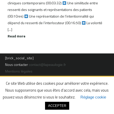
cliniques contemporains (00:03:32​)
Une similitude entre
ressenti des soignants et représentations des patients
(00:10:44)
Une représentation de l’intentionnalité qui
dépend du ressenti de l’interlocuteur (00:16:50​)
La volonté
[...]
Read more
[brick_social_site]
Nous contacter
contact@lapeaulogie.fr
Mentions légales
Ce site Web utilise des cookies pour améliorer votre expérience.
La Peaulogie - Revue en Libre Accès de sciences sociales et
humaines sur les peaux - ISSN 2646-1064 - Texte sous licence
Nous supposerons que vous êtes d'accord avec cela, mais vous
CC BY-ND 4.0
pouvez vous désinscrire si vous le souhaitez.
Réglage cookie
ACCEPTER