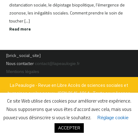
distanciation sociale, le dépistage biopolitique, l'émergence de
zoonose, les inégalités sociales. Comment prendre le soin de
toucher [...]
Read more
[brick_social_site]
Nous contacter
contact@lapeaulogie.fr
Mentions légales
La Peaulogie - Revue en Libre Accès de sciences sociales et
humaines sur les peaux - ISSN 2646-1064 - Texte sous licence
Ce site Web utilise des cookies pour améliorer votre expérience.
CC BY-ND 4.0
Nous supposerons que vous êtes d'accord avec cela, mais vous
pouvez vous désinscrire si vous le souhaitez.
Réglage cookie
ACCEPTER