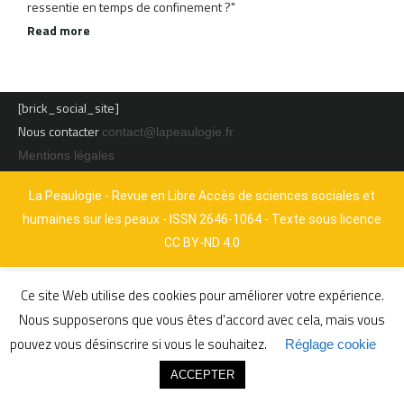
ressentie en temps de confinement ?"
Read more
[brick_social_site]
Nous contacter
contact@lapeaulogie.fr
Mentions légales
La Peaulogie - Revue en Libre Accès de sciences sociales et
humaines sur les peaux - ISSN 2646-1064 - Texte sous licence
CC BY-ND 4.0
Ce site Web utilise des cookies pour améliorer votre expérience.
Nous supposerons que vous êtes d'accord avec cela, mais vous
pouvez vous désinscrire si vous le souhaitez.
Réglage cookie
ACCEPTER