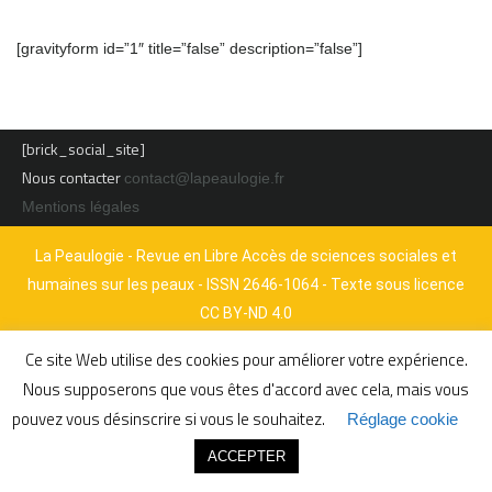
[gravityform id=”1″ title=”false” description=”false”]
[brick_social_site]
Nous contacter
contact@lapeaulogie.fr
Mentions légales
La Peaulogie - Revue en Libre Accès de sciences sociales et
humaines sur les peaux - ISSN 2646-1064 - Texte sous licence
CC BY-ND 4.0
Ce site Web utilise des cookies pour améliorer votre expérience.
Nous supposerons que vous êtes d'accord avec cela, mais vous
pouvez vous désinscrire si vous le souhaitez.
Réglage cookie
ACCEPTER