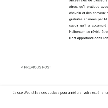
ancestrales de plusieurs 
afros, qu’il pratique ave
chevelu et des cheveux s
gratuites animées par M.
savoir qu’il a accumulé
Nsibentum se révèle être
il est approfondi dans l’en
PREVIOUS POST
[brick_social_site]
Ce site Web utilise des cookies pour améliorer votre expérien
La Peaulogie - Revue en Libre Ac