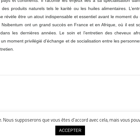
pays et continents. Il raconte les enjeux liés à sa spécialisation da
c des produits naturels tels le karité ou les huiles alimentaires. L’ent
e révèle être un atout indispensable et essentiel avant le moment du 
 Nsibentum ont un grand succès en France et en Afrique, où il est soll
 dans les dernières années. Le soin et l’entretien des cheveux afr
 un moment privilégié d’échange et de socialisation entre les personne
tretien.
Nous contacter
contact@lapeaulogie.fr
ce. Nous supposerons que vous êtes d'accord avec cela, mais vous pouve
ACCEPTER
cès de sciences sociales et humaines sur les peaux - ISSN 2646-1064 