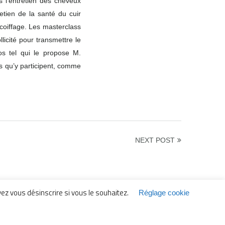
ns l’entretien des cheveux
retien de la santé du cuir
coiffage. Les masterclass
icité pour transmettre le
os tel qui le propose M.
s qu’y participent, comme
NEXT POST
Mentions légales
z vous désinscrire si vous le souhaitez.
Réglage cookie
- Texte sous licence CC BY-ND 4.0