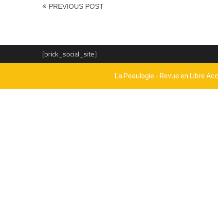
PREVIOUS POST
[brick_social_site]
La Peaulogie - Revue en Libre Ac