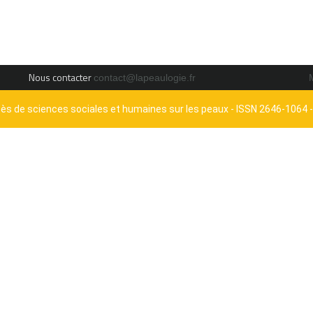
Nous contacter
contact@lapeaulogie.fr
cès de sciences sociales et humaines sur les peaux - ISSN 2646-1064 