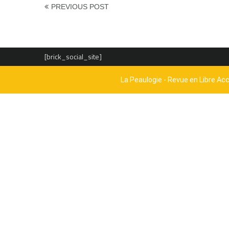
PREVIOUS POST
[brick_social_site]
La Peaulogie - Revue en Libre Ac