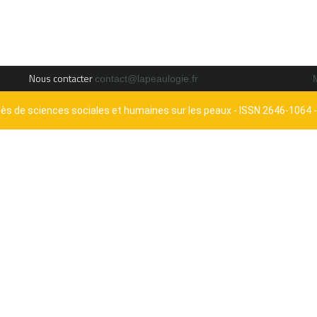
Nous contacter
contact@lapeaulogie.fr
cès de sciences sociales et humaines sur les peaux - ISSN 2646-1064 