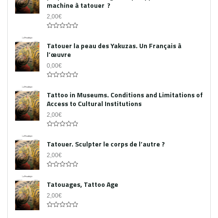
machine à tatouer ?
2,00
€
0
out
Tatouer la peau des Yakuzas. Un Français à
of
l’œuvre
5
0,00
€
0
out
Tattoo in Museums. Conditions and Limitations of
of
Access to Cultural Institutions
5
2,00
€
0
out
Tatouer. Sculpter le corps de l’autre ?
of
5
2,00
€
0
out
Tatouages, Tattoo Age
of
5
2,00
€
0