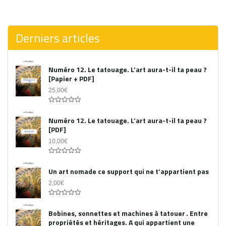
0
out
of
5
Derniers articles
Numéro 12. Le tatouage. L’art aura-t-il ta peau ?
[Papier + PDF]
25,00
€
Acheter le PDF
0
out
Numéro 12. Le tatouage. L’art aura-t-il ta peau ?
of
[PDF]
5
10,00
€
0
out
Un art nomade ce support qui ne t’appartient pas
of
5
2,00
€
0
out
Bobines, sonnettes et machines à tatouer . Entre
of
propriétés et héritages. A qui appartient une
5