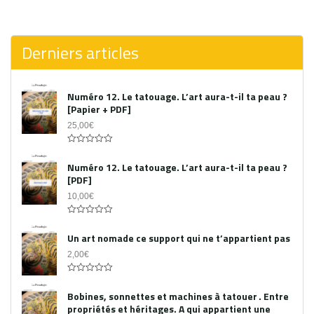
0
out
of
5
Derniers articles
Numéro 12. Le tatouage. L’art aura-t-il ta peau ?
[Papier + PDF]
25,00
€
Acheter le PDF
0
out
Numéro 12. Le tatouage. L’art aura-t-il ta peau ?
of
[PDF]
5
10,00
€
0
out
Un art nomade ce support qui ne t’appartient pas
of
5
2,00
€
0
out
Bobines, sonnettes et machines à tatouer . Entre
of
propriétés et héritages. A qui appartient une
5