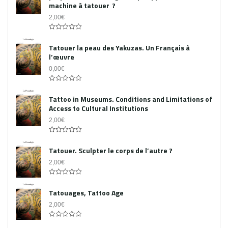
machine à tatouer ?
2,00
€
0
out
Tatouer la peau des Yakuzas. Un Français à
of
l’œuvre
5
0,00
€
0
out
Tattoo in Museums. Conditions and Limitations of
of
Access to Cultural Institutions
5
2,00
€
0
out
Tatouer. Sculpter le corps de l’autre ?
of
5
2,00
€
0
out
Tatouages, Tattoo Age
of
5
2,00
€
0