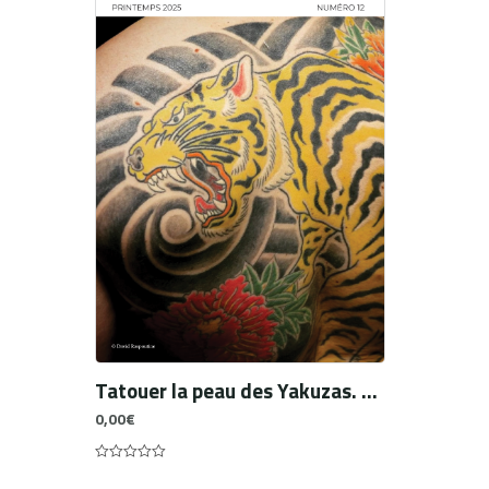
Tatouer la peau des Yakuzas. Un Français à l’œuvre
0,00
€
0
out