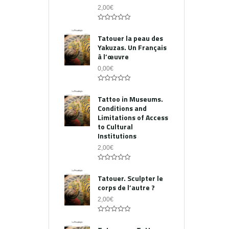
2,00
€
0
out
Tatouer la peau des
of
Yakuzas. Un Français
5
à l’œuvre
0,00
€
0
out
Tattoo in Museums.
of
Conditions and
5
Limitations of Access
to Cultural
Institutions
2,00
€
0
out
Tatouer. Sculpter le
of
corps de l’autre ?
5
2,00
€
0
out