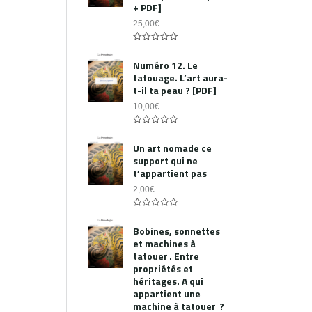
+ PDF]
25,00
€
0
out
Numéro 12. Le
of
tatouage. L’art aura-
5
t-il ta peau ? [PDF]
10,00
€
0
out
Un art nomade ce
of
support qui ne
5
t’appartient pas
2,00
€
0
out
Bobines, sonnettes
of
et machines à
5
tatouer . Entre
propriétés et
héritages. A qui
appartient une
machine à tatouer ?