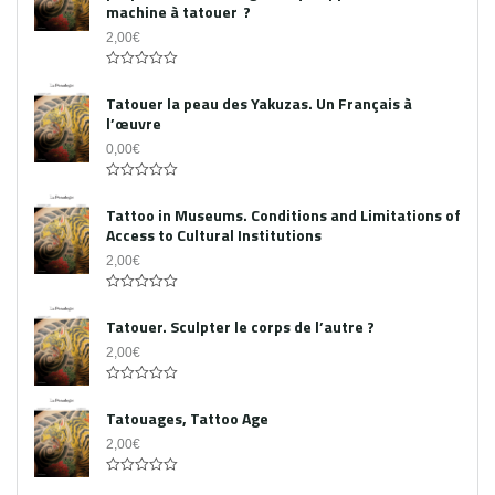
machine à tatouer ?
2,00
€
0
out
Tatouer la peau des Yakuzas. Un Français à
of
l’œuvre
5
0,00
€
0
out
Tattoo in Museums. Conditions and Limitations of
of
Access to Cultural Institutions
5
2,00
€
0
out
Tatouer. Sculpter le corps de l’autre ?
of
5
2,00
€
0
out
Tatouages, Tattoo Age
of
5
2,00
€
0