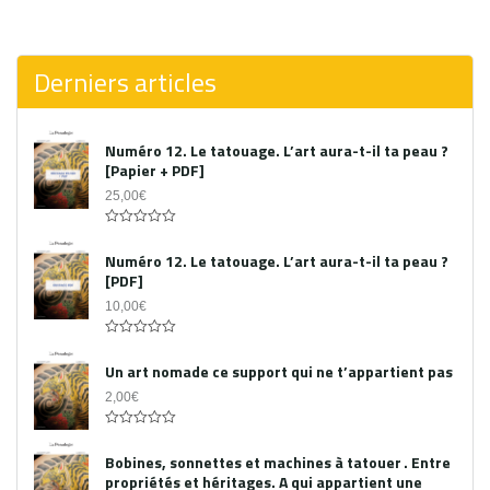
0
out
of
5
Derniers articles
Numéro 12. Le tatouage. L’art aura-t-il ta peau ?
[Papier + PDF]
25,00
€
Acheter le PDF
0
out
Numéro 12. Le tatouage. L’art aura-t-il ta peau ?
of
[PDF]
5
10,00
€
0
out
Un art nomade ce support qui ne t’appartient pas
of
5
2,00
€
0
out
Bobines, sonnettes et machines à tatouer . Entre
of
propriétés et héritages. A qui appartient une
5