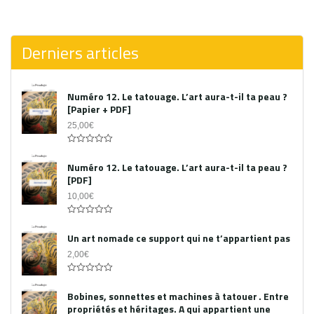
0
out
of
5
Derniers articles
Numéro 12. Le tatouage. L’art aura-t-il ta peau ?
[Papier + PDF]
25,00
€
Acheter le PDF
0
out
Numéro 12. Le tatouage. L’art aura-t-il ta peau ?
of
[PDF]
5
10,00
€
0
out
Un art nomade ce support qui ne t’appartient pas
of
5
2,00
€
0
out
Bobines, sonnettes et machines à tatouer . Entre
of
propriétés et héritages. A qui appartient une
5