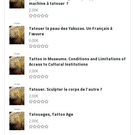
machine à tatouer ?
2,00
€
0
out
Tatouer la peau des Yakuzas. Un Français à
of
l’œuvre
5
0,00
€
0
out
Tattoo in Museums. Conditions and Limitations of
of
Access to Cultural Institutions
5
2,00
€
0
out
Tatouer. Sculpter le corps de l’autre ?
of
5
2,00
€
0
out
Tatouages, Tattoo Age
of
5
2,00
€
0