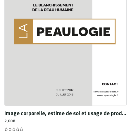
Image corporelle, estime de soi et usage de produits éclaircissants : Niveau de satisfaction corporelle et perception globale de soi chez 659 femmes dépigmentées à Korhogo (Côte d’Ivoire)
2,00
€