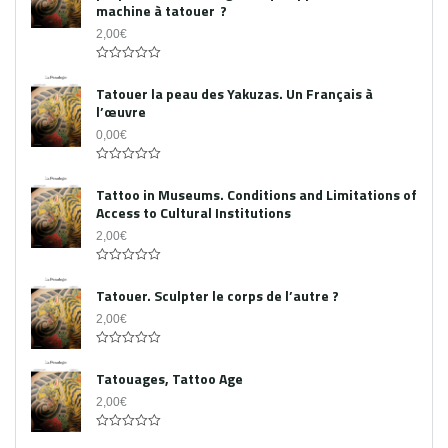
machine à tatouer ?
2,00
€
0
out
Tatouer la peau des Yakuzas. Un Français à
of
l’œuvre
5
0,00
€
0
out
Tattoo in Museums. Conditions and Limitations of
of
Access to Cultural Institutions
5
2,00
€
0
out
Tatouer. Sculpter le corps de l’autre ?
of
5
2,00
€
0
out
Tatouages, Tattoo Age
of
5
2,00
€
0