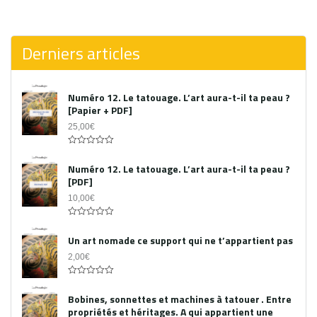
0
out
of
5
Derniers articles
Numéro 12. Le tatouage. L’art aura-t-il ta peau ?
[Papier + PDF]
25,00
€
Acheter le PDF
0
out
Numéro 12. Le tatouage. L’art aura-t-il ta peau ?
of
[PDF]
5
10,00
€
0
out
Un art nomade ce support qui ne t’appartient pas
of
5
2,00
€
0
out
Bobines, sonnettes et machines à tatouer . Entre
of
propriétés et héritages. A qui appartient une
5