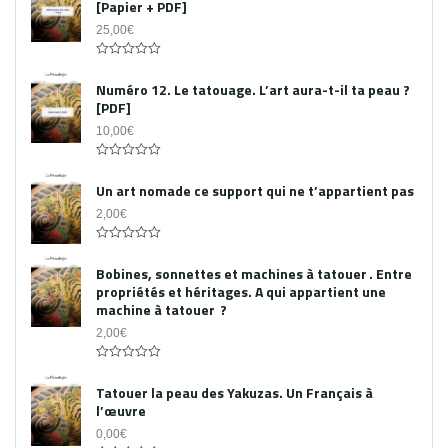
[Papier + PDF]
25,00
€
Acheter le PDF
0
out
Numéro 12. Le tatouage. L’art aura-t-il ta peau ?
of
[PDF]
5
10,00
€
0
out
Un art nomade ce support qui ne t’appartient pas
of
5
2,00
€
0
out
Bobines, sonnettes et machines à tatouer . Entre
of
propriétés et héritages. A qui appartient une
5
machine à tatouer ?
2,00
€
0
out
Tatouer la peau des Yakuzas. Un Français à
of
l’œuvre
5
0,00
€