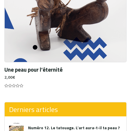
Une peau pour l’éternité
2,00
€
0
out
of
5
Derniers articles
Numéro 12. Le tatouage. L’art aura-t-il ta peau ?