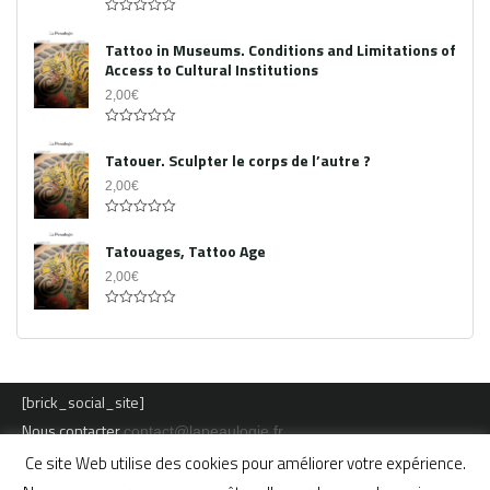
0
out
Tattoo in Museums. Conditions and Limitations of
of
Access to Cultural Institutions
5
2,00
€
0
out
Tatouer. Sculpter le corps de l’autre ?
of
5
2,00
€
0
out
Tatouages, Tattoo Age
of
5
2,00
€
0
out
of
5
[brick_social_site]
Nous contacter
contact@lapeaulogie.fr
Ce site Web utilise des cookies pour améliorer votre expérience.
Mentions légales