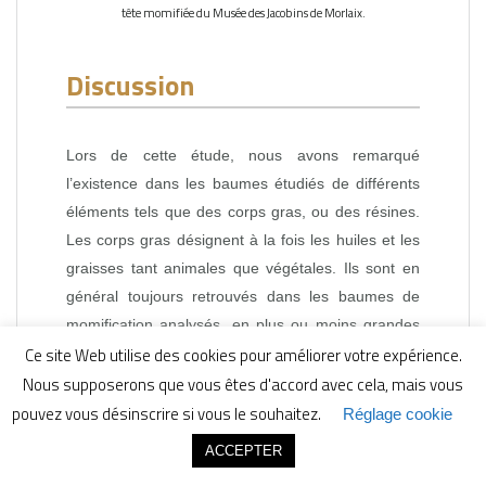
tête momifiée du Musée des Jacobins de Morlaix.
Discussion
Lors de cette étude, nous avons remarqué
l’existence dans les baumes étudiés de différents
éléments tels que des corps gras, ou des résines.
Les corps gras désignent à la fois les huiles et les
graisses tant animales que végétales. Ils sont en
général toujours retrouvés dans les baumes de
momification analysés, en plus ou moins grandes
Ce site Web utilise des cookies pour améliorer votre expérience.
proportions. Ils constituaient la base de la
Nous supposerons que vous êtes d'accord avec cela, mais vous
préparation à laquelle pouvait s’ajouter un grand
nombre de composés, plus ou moins recherchés et
pouvez vous désinscrire si vous le souhaitez.
Réglage cookie
coûteux (Buckley, Evershed, 2001 ; Buckley, Clark,
ACCEPTER
2004). Ils permettaient aux embaumeurs de