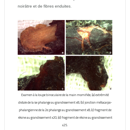
noirâtre et de fibres enduites.
Examen à la loupe binoculaire de la main momifiée, (a) extrémité
distale de la 4e phalange au grandissement x8, (b) jonction métacarpo-
phalangienne de la 2e phalange au grandissement x8, (c) fragment de
résine au grandissement x20, (d) fragment de résine au grandissement
x25.