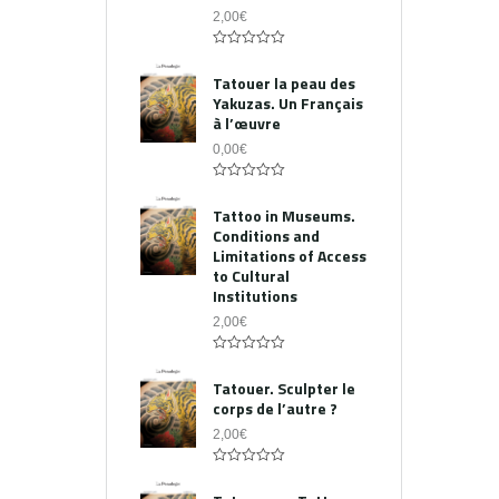
2,00
€
0
out
Tatouer la peau des
of
Yakuzas. Un Français
5
à l’œuvre
0,00
€
0
out
Tattoo in Museums.
of
Conditions and
5
Limitations of Access
to Cultural
Institutions
2,00
€
0
out
Tatouer. Sculpter le
of
corps de l’autre ?
5
2,00
€
0
out