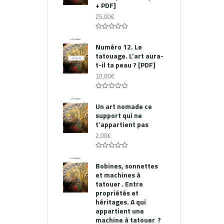
+ PDF]
25,00
€
0
out
Numéro 12. Le
of
tatouage. L’art aura-
5
t-il ta peau ? [PDF]
10,00
€
0
out
Un art nomade ce
of
support qui ne
5
t’appartient pas
2,00
€
0
out
Bobines, sonnettes
of
et machines à
5
tatouer . Entre
propriétés et
héritages. A qui
appartient une
machine à tatouer ?