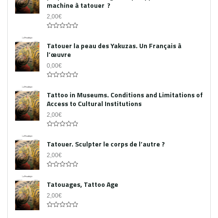
machine à tatouer ?
2,00
€
0
out
Tatouer la peau des Yakuzas. Un Français à
of
l’œuvre
5
0,00
€
0
out
Tattoo in Museums. Conditions and Limitations of
of
Access to Cultural Institutions
5
2,00
€
0
out
Tatouer. Sculpter le corps de l’autre ?
of
5
2,00
€
0
out
Tatouages, Tattoo Age
of
5
2,00
€
0