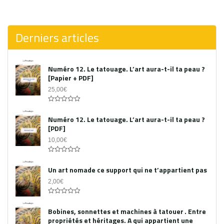
0
out
of
5
Derniers articles
Numéro 12. Le tatouage. L’art aura-t-il ta peau ?
[Papier + PDF]
25,00
€
Acheter le PDF
0
out
Numéro 12. Le tatouage. L’art aura-t-il ta peau ?
of
[PDF]
5
10,00
€
0
out
Un art nomade ce support qui ne t’appartient pas
of
5
2,00
€
0
out
Bobines, sonnettes et machines à tatouer . Entre
of
propriétés et héritages. A qui appartient une
5