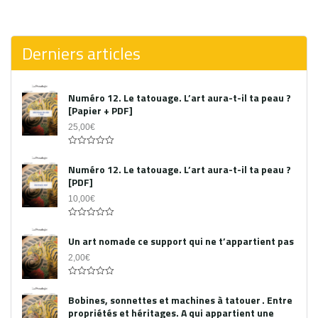
0
out
of
5
Derniers articles
Numéro 12. Le tatouage. L’art aura-t-il ta peau ?
[Papier + PDF]
25,00
€
Acheter le PDF
0
out
Numéro 12. Le tatouage. L’art aura-t-il ta peau ?
of
[PDF]
5
10,00
€
0
out
Un art nomade ce support qui ne t’appartient pas
of
5
2,00
€
0
out
Bobines, sonnettes et machines à tatouer . Entre
of
propriétés et héritages. A qui appartient une
5