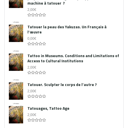
machine à tatouer ?
2,00
€
0
out
Tatouer la peau des Yakuzas. Un Français à
of
l’œuvre
5
0,00
€
0
out
Tattoo in Museums. Conditions and Limitations of
of
Access to Cultural Institutions
5
2,00
€
0
out
Tatouer. Sculpter le corps de l’autre ?
of
5
2,00
€
0
out
Tatouages, Tattoo Age
of
5
2,00
€
0