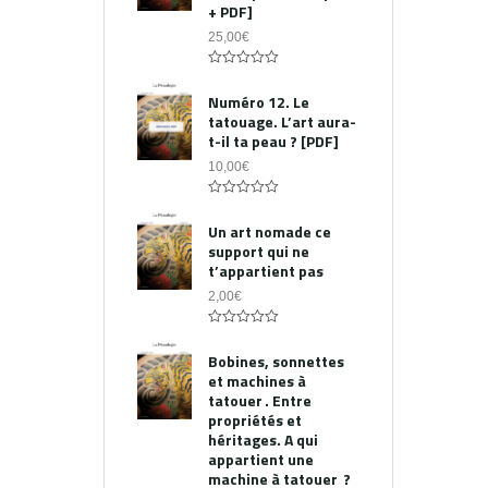
+ PDF]
25,00
€
0
out
Numéro 12. Le
of
tatouage. L’art aura-
5
t-il ta peau ? [PDF]
10,00
€
0
out
Un art nomade ce
of
support qui ne
5
t’appartient pas
2,00
€
0
out
Bobines, sonnettes
of
et machines à
5
tatouer . Entre
propriétés et
héritages. A qui
appartient une
machine à tatouer ?