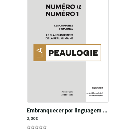
Embranquecer por linguagem Uma análise das alterdeclarações de cor/raça no Brasil
2,00
€
0
out