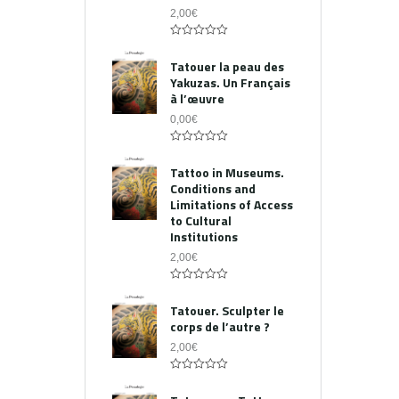
2,00
€
0
out
Tatouer la peau des
of
Yakuzas. Un Français
5
à l’œuvre
0,00
€
0
out
Tattoo in Museums.
of
Conditions and
5
Limitations of Access
to Cultural
Institutions
2,00
€
0
out
Tatouer. Sculpter le
of
corps de l’autre ?
5
2,00
€
0
out