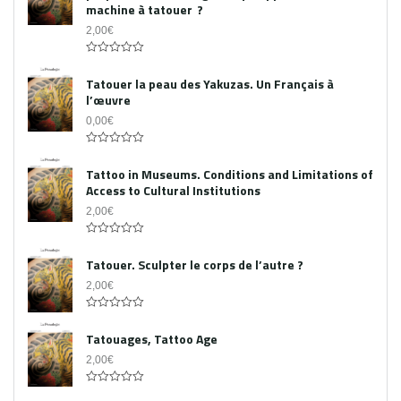
machine à tatouer ?
2,00
€
0
out
Tatouer la peau des Yakuzas. Un Français à
of
l’œuvre
5
0,00
€
0
out
Tattoo in Museums. Conditions and Limitations of
of
Access to Cultural Institutions
5
2,00
€
0
out
Tatouer. Sculpter le corps de l’autre ?
of
5
2,00
€
0
out
Tatouages, Tattoo Age
of
5
2,00
€
0