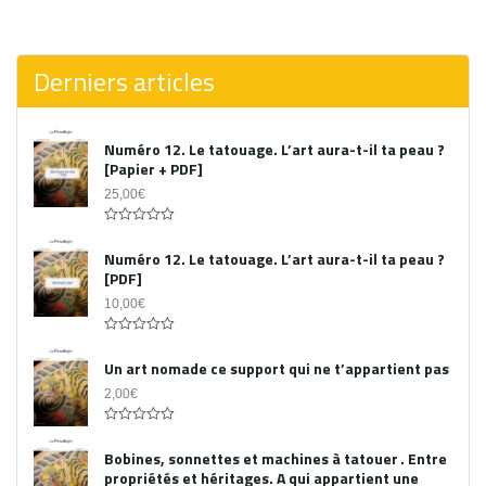
0
out
of
5
Derniers articles
Numéro 12. Le tatouage. L’art aura-t-il ta peau ?
[Papier + PDF]
25,00
€
Acheter le PDF
0
out
Numéro 12. Le tatouage. L’art aura-t-il ta peau ?
of
[PDF]
5
10,00
€
0
out
Un art nomade ce support qui ne t’appartient pas
of
5
2,00
€
0
out
Bobines, sonnettes et machines à tatouer . Entre
of
propriétés et héritages. A qui appartient une
5