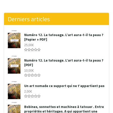
0
out
of
5
Derniers articles
Numéro 12. Le tatouage. L’art aura-t-il ta peau ?
[Papier + PDF]
25,00
€
Acheter le PDF
0
out
Numéro 12. Le tatouage. L’art aura-t-il ta peau ?
of
[PDF]
5
10,00
€
0
out
Un art nomade ce support qui ne t’appartient pas
of
5
2,00
€
0
out
Bobines, sonnettes et machines à tatouer . Entre
of
propriétés et héritages. A qui appartient une
5