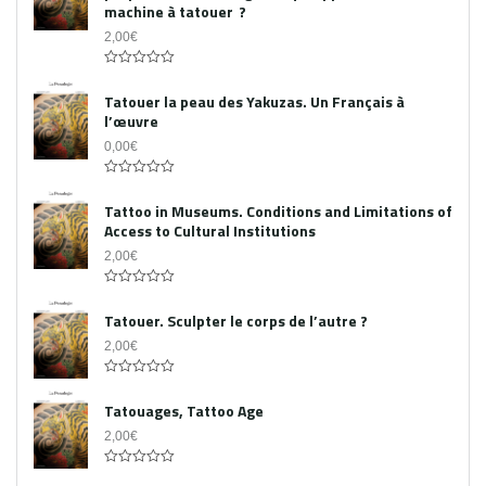
machine à tatouer ?
2,00
€
0
out
Tatouer la peau des Yakuzas. Un Français à
of
l’œuvre
5
0,00
€
0
out
Tattoo in Museums. Conditions and Limitations of
of
Access to Cultural Institutions
5
2,00
€
0
out
Tatouer. Sculpter le corps de l’autre ?
of
5
2,00
€
0
out
Tatouages, Tattoo Age
of
5
2,00
€
0