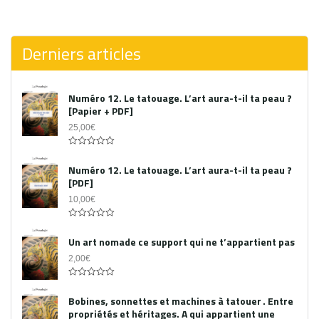
0
out
of
5
Derniers articles
Numéro 12. Le tatouage. L’art aura-t-il ta peau ?
[Papier + PDF]
25,00
€
Acheter le PDF
0
out
Numéro 12. Le tatouage. L’art aura-t-il ta peau ?
of
[PDF]
5
10,00
€
0
out
Un art nomade ce support qui ne t’appartient pas
of
5
2,00
€
0
out
Bobines, sonnettes et machines à tatouer . Entre
of
propriétés et héritages. A qui appartient une
5