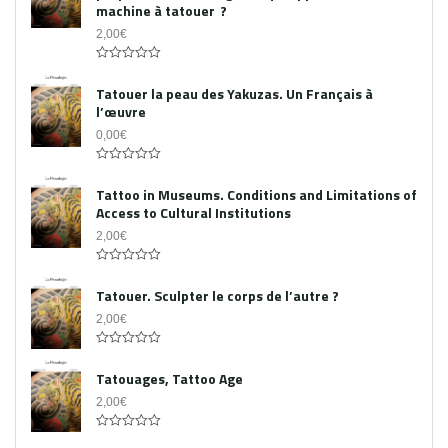
machine à tatouer ?
2,00
€
0
out
Tatouer la peau des Yakuzas. Un Français à
of
l’œuvre
5
0,00
€
0
out
Tattoo in Museums. Conditions and Limitations of
of
Access to Cultural Institutions
5
2,00
€
0
out
Tatouer. Sculpter le corps de l’autre ?
of
5
2,00
€
0
out
Tatouages, Tattoo Age
of
5
2,00
€
0