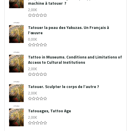
machine à tatouer ?
2,00
€
0
out
Tatouer la peau des Yakuzas. Un Français à
of
l’œuvre
5
0,00
€
0
out
Tattoo in Museums. Conditions and Limitations of
of
Access to Cultural Institutions
5
2,00
€
0
out
Tatouer. Sculpter le corps de l’autre ?
of
5
2,00
€
0
out
Tatouages, Tattoo Age
of
5
2,00
€
0