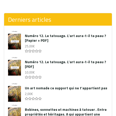
0
out
of
5
Derniers articles
Numéro 12. Le tatouage. L’art aura-t-il ta peau ?
[Papier + PDF]
25,00
€
Acheter le PDF
0
out
Numéro 12. Le tatouage. L’art aura-t-il ta peau ?
of
[PDF]
5
10,00
€
0
out
Un art nomade ce support qui ne t’appartient pas
of
5
2,00
€
0
out
Bobines, sonnettes et machines à tatouer . Entre
of
propriétés et héritages. A qui appartient une
5