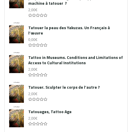
machine à tatouer ?
2,00
€
0
out
Tatouer la peau des Yakuzas. Un Français à
of
l’œuvre
5
0,00
€
0
out
Tattoo in Museums. Conditions and Limitations of
of
Access to Cultural Institutions
5
2,00
€
0
out
Tatouer. Sculpter le corps de l’autre ?
of
5
2,00
€
0
out
Tatouages, Tattoo Age
of
5
2,00
€
0