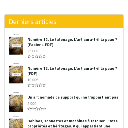
0
out
of
5
Derniers articles
Numéro 12. Le tatouage. L’art aura-t-il ta peau ?
[Papier + PDF]
25,00
€
Acheter le PDF
0
out
Numéro 12. Le tatouage. L’art aura-t-il ta peau ?
of
[PDF]
5
10,00
€
0
out
Un art nomade ce support qui ne t’appartient pas
of
5
2,00
€
0
out
Bobines, sonnettes et machines à tatouer . Entre
of
propriétés et héritages. A qui appartient une
5