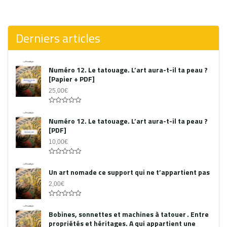
0
out
of
5
Derniers articles
Numéro 12. Le tatouage. L’art aura-t-il ta peau ?
[Papier + PDF]
25,00
€
Acheter le PDF
0
out
Numéro 12. Le tatouage. L’art aura-t-il ta peau ?
of
[PDF]
5
10,00
€
0
out
Un art nomade ce support qui ne t’appartient pas
of
5
2,00
€
0
out
Bobines, sonnettes et machines à tatouer . Entre
of
propriétés et héritages. A qui appartient une
5