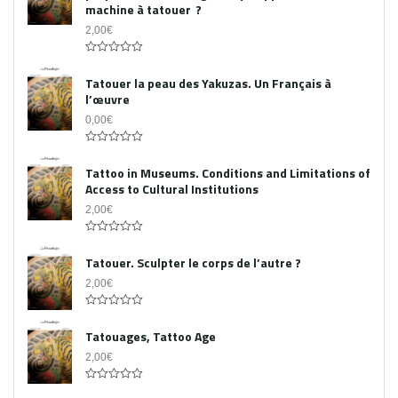
machine à tatouer ?
2,00
€
0
out
Tatouer la peau des Yakuzas. Un Français à
of
l’œuvre
5
0,00
€
0
out
Tattoo in Museums. Conditions and Limitations of
of
Access to Cultural Institutions
5
2,00
€
0
out
Tatouer. Sculpter le corps de l’autre ?
of
5
2,00
€
0
out
Tatouages, Tattoo Age
of
5
2,00
€
0