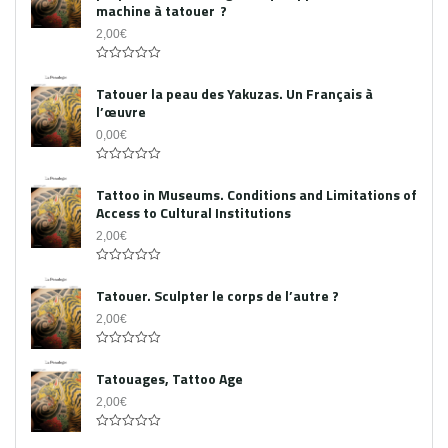
machine à tatouer ?
2,00
€
0
out
Tatouer la peau des Yakuzas. Un Français à
of
l’œuvre
5
0,00
€
0
out
Tattoo in Museums. Conditions and Limitations of
of
Access to Cultural Institutions
5
2,00
€
0
out
Tatouer. Sculpter le corps de l’autre ?
of
5
2,00
€
0
out
Tatouages, Tattoo Age
of
5
2,00
€
0