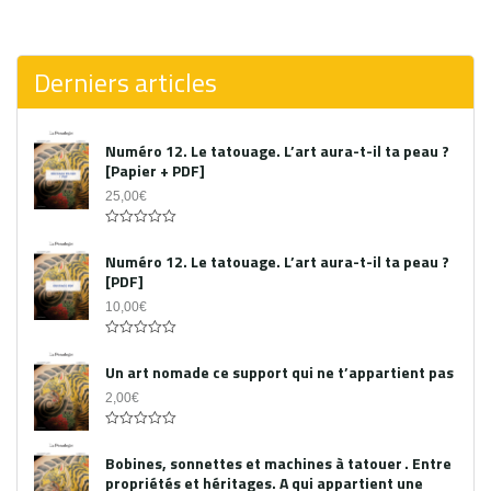
0
out
of
5
Derniers articles
Numéro 12. Le tatouage. L’art aura-t-il ta peau ?
[Papier + PDF]
25,00
€
Acheter le PDF
0
out
Numéro 12. Le tatouage. L’art aura-t-il ta peau ?
of
[PDF]
5
10,00
€
0
out
Un art nomade ce support qui ne t’appartient pas
of
5
2,00
€
0
out
Bobines, sonnettes et machines à tatouer . Entre
of
propriétés et héritages. A qui appartient une
5