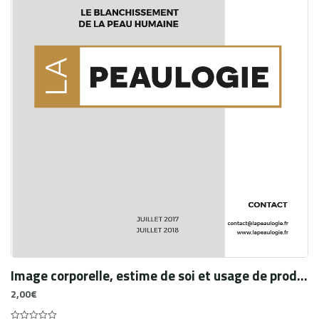
Image corporelle, estime de soi et usage de produits éclaircissants : Niveau de satisfaction corporelle et perception globale de soi chez 659 femmes dépigmentées à Korhogo (Côte d’Ivoire)
2,00
€