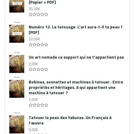
[Papier + PDF]
25,00
€
Acheter le PDF
0
out
Numéro 12. Le tatouage. L’art aura-t-il ta peau ?
of
[PDF]
5
10,00
€
0
out
Un art nomade ce support qui ne t’appartient pas
of
5
2,00
€
0
out
Bobines, sonnettes et machines à tatouer . Entre
of
propriétés et héritages. A qui appartient une
5
machine à tatouer ?
2,00
€
0
out
Tatouer la peau des Yakuzas. Un Français à
of
l’œuvre
5
0,00
€