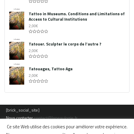
0
out
Tattoo in Museums. Conditions and Limitations of
of
Access to Cultural Institutions
5
2,00
€
0
out
Tatouer. Sculpter le corps de l’autre ?
of
5
2,00
€
0
out
Tatouages, Tattoo Age
of
5
2,00
€
0
out
of
5
[brick_social_site]
Nous contacter
contact@lapeaulogie.fr
Ce site Web utilise des cookies pour améliorer votre expérience.
Mentions légales