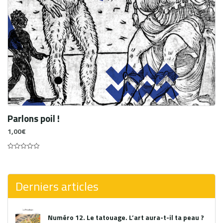
Parlons poil !
1,00
€
0
out
of
5
Derniers articles
Numéro 12. Le tatouage. L’art aura-t-il ta peau ?