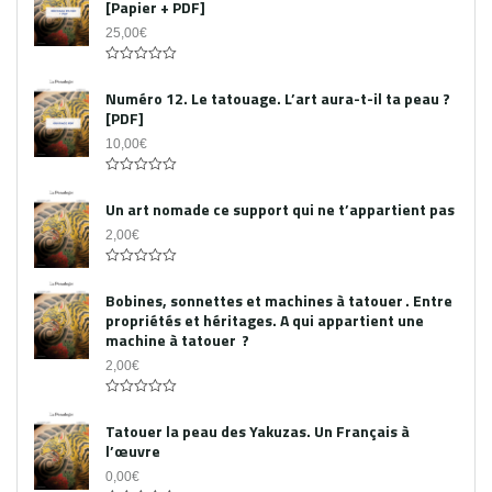
[Papier + PDF]
25,00
€
Acheter le PDF
0
out
Numéro 12. Le tatouage. L’art aura-t-il ta peau ?
of
[PDF]
5
10,00
€
0
out
Un art nomade ce support qui ne t’appartient pas
of
5
2,00
€
0
out
Bobines, sonnettes et machines à tatouer . Entre
of
propriétés et héritages. A qui appartient une
5
machine à tatouer ?
2,00
€
0
out
Tatouer la peau des Yakuzas. Un Français à
of
l’œuvre
5
0,00
€