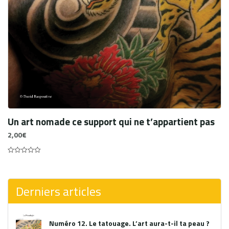
Un art nomade ce support qui ne t’appartient pas
2,00
€
0
out
of
5
Derniers articles
Numéro 12. Le tatouage. L’art aura-t-il ta peau ?