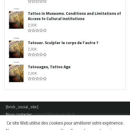
0
out
Tattoo in Museums. Conditions and Limitations of
of
Access to Cultural Institutions
5
2,00
€
0
out
Tatouer. Sculpter le corps de l’autre ?
of
5
2,00
€
0
out
Tatouages, Tattoo Age
of
5
2,00
€
0
out
of
5
[brick_social_site]
Nous contacter
contact@lapeaulogie.fr
Ce site Web utilise des cookies pour améliorer votre expérience.
Mentions légales