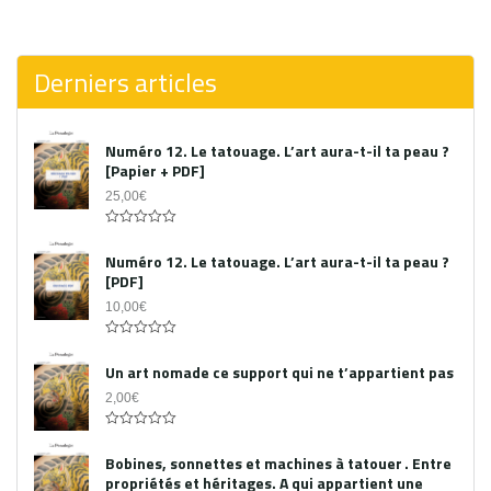
0
out
of
5
Derniers articles
Numéro 12. Le tatouage. L’art aura-t-il ta peau ?
[Papier + PDF]
25,00
€
Acheter le PDF
0
out
Numéro 12. Le tatouage. L’art aura-t-il ta peau ?
of
[PDF]
5
10,00
€
0
out
Un art nomade ce support qui ne t’appartient pas
of
5
2,00
€
0
out
Bobines, sonnettes et machines à tatouer . Entre
of
propriétés et héritages. A qui appartient une
5