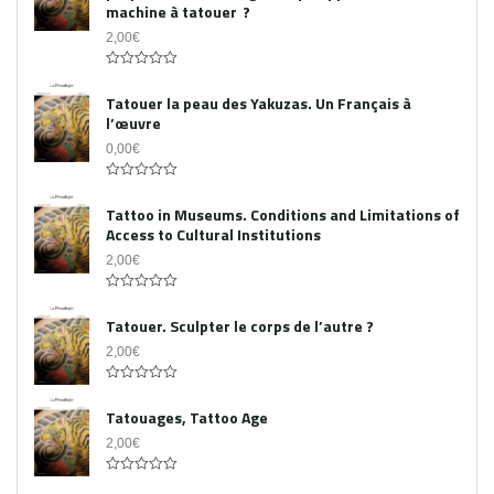
machine à tatouer ?
2,00
€
0
out
Tatouer la peau des Yakuzas. Un Français à
of
l’œuvre
5
0,00
€
0
out
Tattoo in Museums. Conditions and Limitations of
of
Access to Cultural Institutions
5
2,00
€
0
out
Tatouer. Sculpter le corps de l’autre ?
of
5
2,00
€
0
out
Tatouages, Tattoo Age
of
5
2,00
€
0