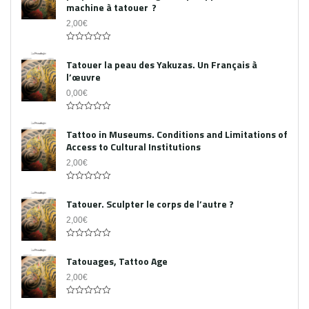
machine à tatouer ?
2,00
€
0
out
Tatouer la peau des Yakuzas. Un Français à
of
l’œuvre
5
0,00
€
0
out
Tattoo in Museums. Conditions and Limitations of
of
Access to Cultural Institutions
5
2,00
€
0
out
Tatouer. Sculpter le corps de l’autre ?
of
5
2,00
€
0
out
Tatouages, Tattoo Age
of
5
2,00
€
0