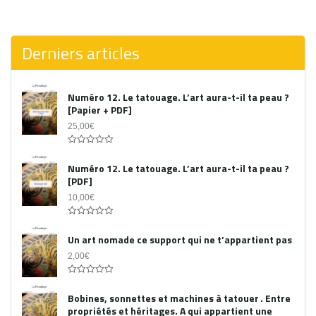
0
out
of
5
Derniers articles
Numéro 12. Le tatouage. L’art aura-t-il ta peau ?
[Papier + PDF]
25,00
€
Acheter le PDF
0
out
Numéro 12. Le tatouage. L’art aura-t-il ta peau ?
of
[PDF]
5
10,00
€
0
out
Un art nomade ce support qui ne t’appartient pas
of
5
2,00
€
0
out
Bobines, sonnettes et machines à tatouer . Entre
of
propriétés et héritages. A qui appartient une
5