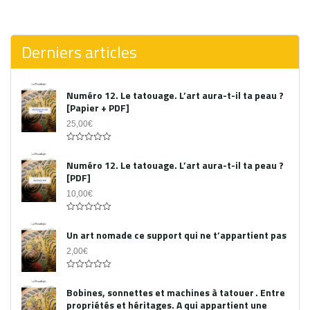
0
out
of
5
Derniers articles
Numéro 12. Le tatouage. L’art aura-t-il ta peau ?
[Papier + PDF]
25,00
€
Acheter le PDF
0
out
Numéro 12. Le tatouage. L’art aura-t-il ta peau ?
of
[PDF]
5
10,00
€
0
out
Un art nomade ce support qui ne t’appartient pas
of
5
2,00
€
0
out
Bobines, sonnettes et machines à tatouer . Entre
of
propriétés et héritages. A qui appartient une
5