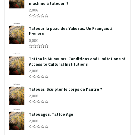
machine à tatouer ?
2,00
€
0
out
Tatouer la peau des Yakuzas. Un Français à
of
l’œuvre
5
0,00
€
0
out
Tattoo in Museums. Conditions and Limitations of
of
Access to Cultural Institutions
5
2,00
€
0
out
Tatouer. Sculpter le corps de l’autre ?
of
5
2,00
€
0
out
Tatouages, Tattoo Age
of
5
2,00
€
0