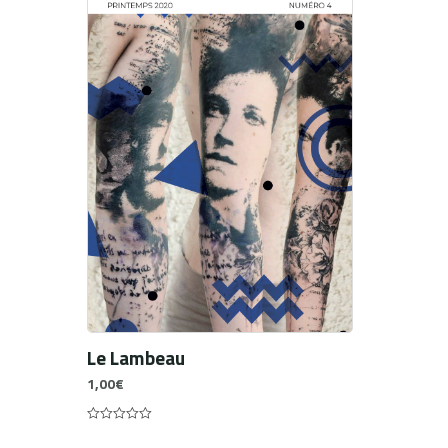
Le Lambeau
1,00
€
0
out