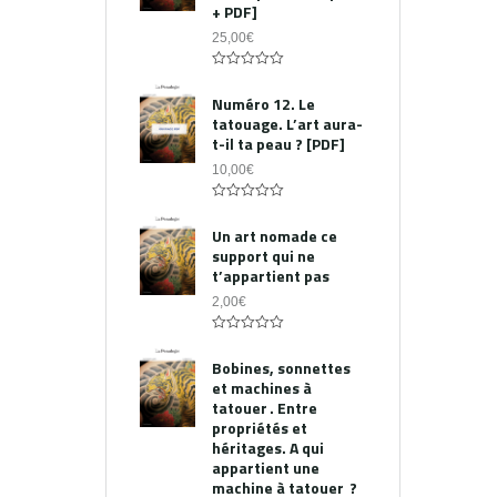
+ PDF]
25,00
€
0
out
Numéro 12. Le
of
tatouage. L’art aura-
5
t-il ta peau ? [PDF]
10,00
€
0
out
Un art nomade ce
of
support qui ne
5
t’appartient pas
2,00
€
0
out
Bobines, sonnettes
of
et machines à
5
tatouer . Entre
propriétés et
héritages. A qui
appartient une
machine à tatouer ?