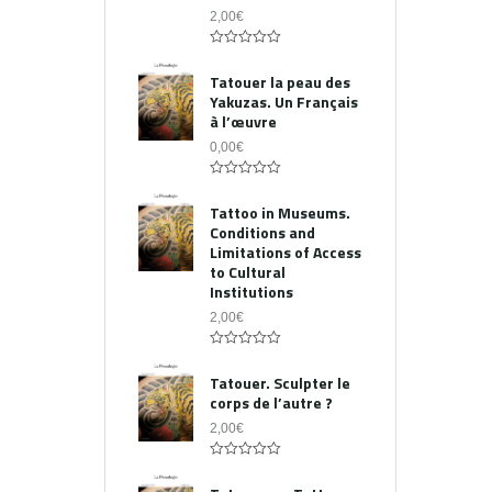
2,00
€
0
out
Tatouer la peau des
of
Yakuzas. Un Français
5
à l’œuvre
0,00
€
0
out
Tattoo in Museums.
of
Conditions and
5
Limitations of Access
to Cultural
Institutions
2,00
€
0
out
Tatouer. Sculpter le
of
corps de l’autre ?
5
2,00
€
0
out