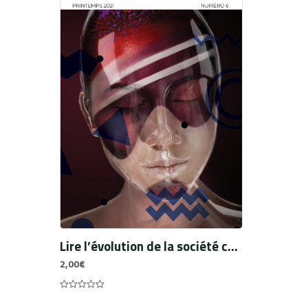
Lire l’évolution de la société chinoise (1960‑2010) à travers les pratiques cosmétiques ?
2,00
€
0
out