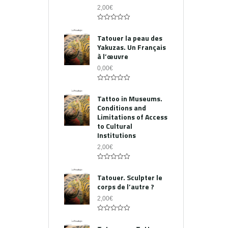
2,00
€
0
out
Tatouer la peau des
of
Yakuzas. Un Français
5
à l’œuvre
0,00
€
0
out
Tattoo in Museums.
of
Conditions and
5
Limitations of Access
to Cultural
Institutions
2,00
€
0
out
Tatouer. Sculpter le
of
corps de l’autre ?
5
2,00
€
0
out