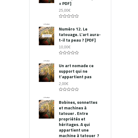
+ PDF]
25,00
€
0
out
Numéro 12. Le
of
tatouage. L’art aura-
5
t-il ta peau ? [PDF]
10,00
€
0
out
Un art nomade ce
of
support qui ne
5
t’appartient pas
2,00
€
0
out
Bobines, sonnettes
of
et machines à
5
tatouer . Entre
propriétés et
héritages. A qui
appartient une
machine à tatouer ?